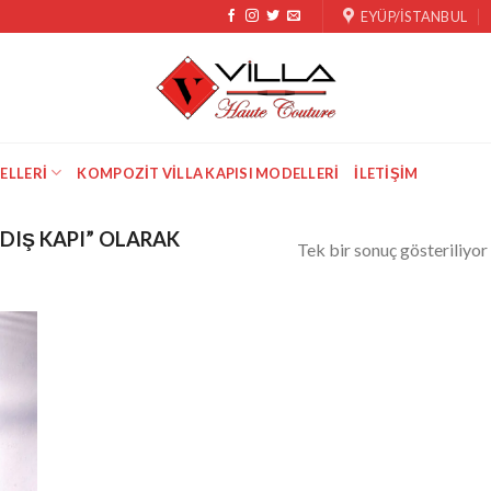
EYÜP/İSTANBUL
ELLERI
KOMPOZIT VILLA KAPISI MODELLERI
İLETIŞIM
DIŞ KAPI” OLARAK
Tek bir sonuç gösteriliyor