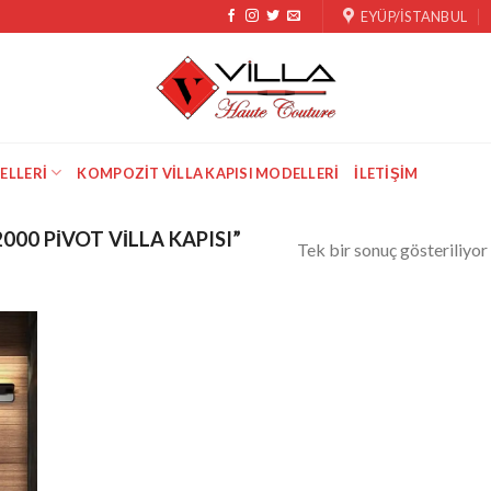
EYÜP/İSTANBUL
ELLERI
KOMPOZIT VILLA KAPISI MODELLERI
İLETIŞIM
000 PIVOT VILLA KAPISI”
Tek bir sonuç gösteriliyor