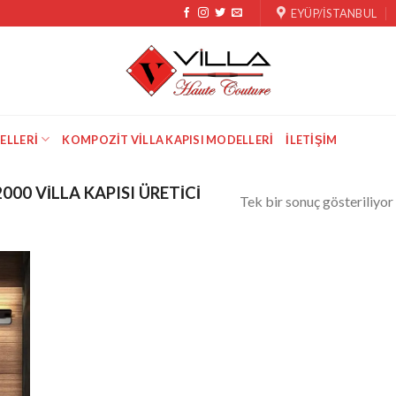
EYÜP/İSTANBUL
ELLERI
KOMPOZIT VILLA KAPISI MODELLERI
İLETIŞIM
00 VILLA KAPISI ÜRETICI
Tek bir sonuç gösteriliyor