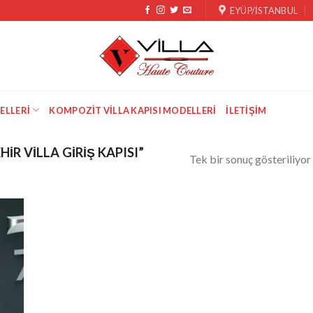
EYÜP/İSTANBUL
ELLERI
KOMPOZIT VILLA KAPISI MODELLERI
İLETIŞIM
R VILLA GIRIŞ KAPISI”
Tek bir sonuç gösteriliyor