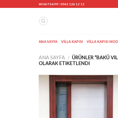
Skip
WHATSAPP: 0542 126 12 12
to
content
ANA SAYFA
VILLA KAPISI
VILLA KAPISI MOD
ANA SAYFA
/
ÜRÜNLER “BAKÜ VIL
OLARAK ETIKETLENDI