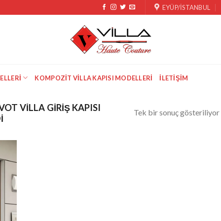
EYÜP/İSTANBUL
ELLERI
KOMPOZIT VILLA KAPISI MODELLERI
İLETIŞIM
OT VILLA GIRIŞ KAPISI
Tek bir sonuç gösteriliyor
I