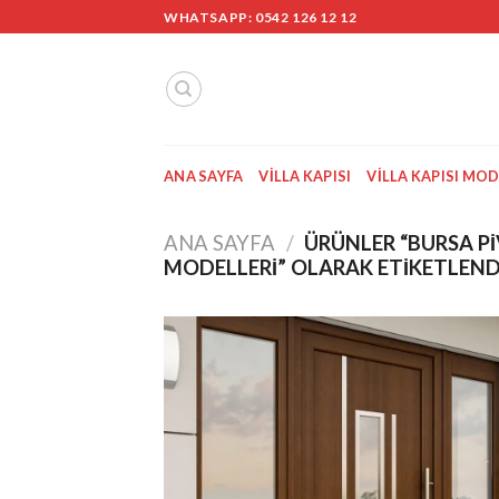
Skip
WHATSAPP: 0542 126 12 12
to
content
ANA SAYFA
VILLA KAPISI
VILLA KAPISI MOD
ANA SAYFA
/
ÜRÜNLER “BURSA PIV
MODELLERI” OLARAK ETIKETLEND