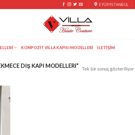
EYÜP/İSTANBUL
ELLERI
KOMPOZIT VILLA KAPISI MODELLERI
İLETIŞIM
KMECE DIŞ KAPI MODELLERI”
Tek bir sonuç gösteriliyor