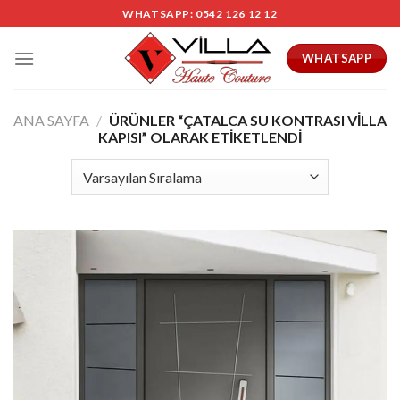
Skip
WHATSAPP: 0542 126 12 12
to
content
WHATSAPP
ANA SAYFA
/
ÜRÜNLER “ÇATALCA SU KONTRASI VILLA
KAPISI” OLARAK ETIKETLENDI