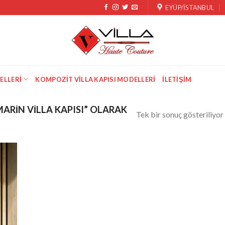
EYÜP/İSTANBUL
ELLERI
KOMPOZIT VILLA KAPISI MODELLERI
İLETIŞIM
ARIN VILLA KAPISI” OLARAK
Tek bir sonuç gösteriliyor