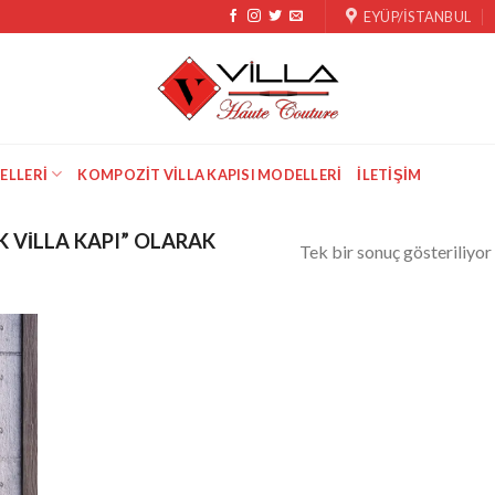
EYÜP/İSTANBUL
ELLERI
KOMPOZIT VILLA KAPISI MODELLERI
İLETIŞIM
 VILLA KAPI” OLARAK
Tek bir sonuç gösteriliyor