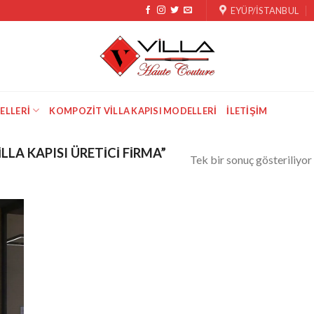
EYÜP/İSTANBUL
ELLERI
KOMPOZIT VILLA KAPISI MODELLERI
İLETIŞIM
ILLA KAPISI ÜRETICI FIRMA”
Tek bir sonuç gösteriliyor