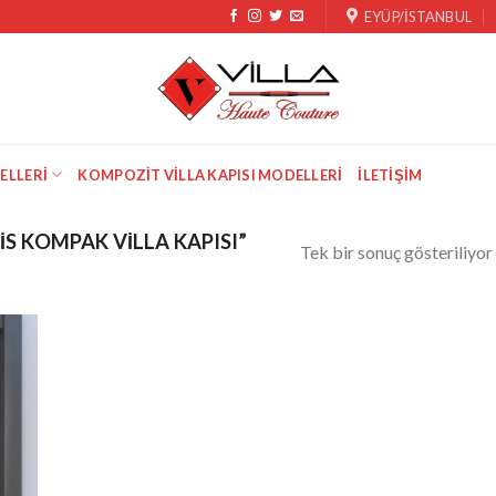
EYÜP/İSTANBUL
ELLERI
KOMPOZIT VILLA KAPISI MODELLERI
İLETIŞIM
S KOMPAK VILLA KAPISI”
Tek bir sonuç gösteriliyor