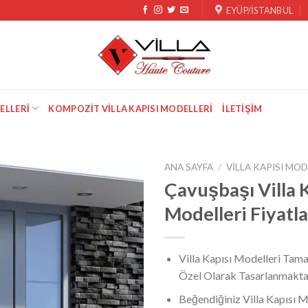
EYÜP/İSTANBUL
ELLERI
KOMPOZIT VILLA KAPISI MODELLERI
İLETIŞIM
ANA SAYFA
/
VILLA KAPISI MOD
Çavuşbaşı Villa 
Modelleri Fiyatla
Villa Kapısı Modelleri Tama
Özel Olarak Tasarlanmakta
Beğendiğiniz Villa Kapısı M