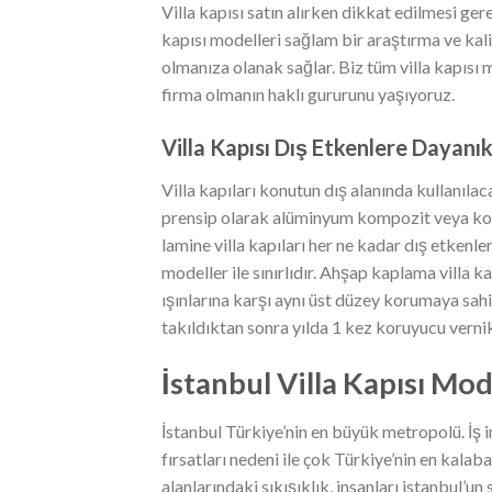
Villa kapısı satın alırken dikkat edilmesi ger
kapısı modelleri sağlam bir araştırma ve kali
olmanıza olanak sağlar. Biz tüm villa kapısı mo
firma olmanın haklı gururunu yaşıyoruz.
Villa Kapısı Dış Etkenlere Dayanık
Villa kapıları konutun dış alanında kullanıla
prensip olarak alüminyum kompozit veya komp
lamine villa kapıları her ne kadar dış etkenl
modeller ile sınırlıdır. Ahşap kaplama villa 
ışınlarına karşı aynı üst düzey korumaya sah
takıldıktan sonra yılda 1 kez koruyucu verni
İstanbul Villa Kapısı Mode
İstanbul Türkiye’nin en büyük metropolü. İş
fırsatları nedeni ile çok Türkiye’nin en kala
alanlarındaki sıkışıklık, insanları istanbul’