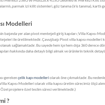
Multi Merkezi 256G ve MultLock 415G Geometrik Merkezi Kilit sist
larmlı, parmak izi kilit sistemleri, göz tanıma (iris tanıma), kartlı ge
ısı Modelleri
nin başında yer alan pivot menteşeli giriş kapıları ;Villa Kapısı Mo
eşeleri ile üretilmektedir. Çavuşbaşı Pivot villa kapısı modelleri 
 olanak sağlamaktadır. Bu sayede hem içe hem dışa 360 derece dön
kapıları hakkında daha detaylı bilgi almak ve ürünlerin teknik detayla
ması gereken
çelik kapı modelleri
olarak öne çıkmaktadır. Bu nedenle 
Villa Kapısı Modelleri olarak villa kapısı üretim sürecimiz ölçü al
( Özel projelere özel teslim süresi verilmektedir.)
mi ?