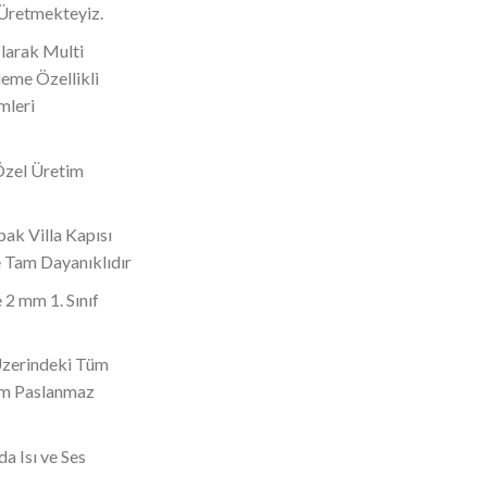
 Üretmekteyiz.
Olarak Multi
eme Özellikli
mleri
Özel Üretim
ak Villa Kapısı
 Tam Dayanıklıdır
 2 mm 1. Sınıf
 Üzerindeki Tüm
om Paslanmaz
da Isı ve Ses