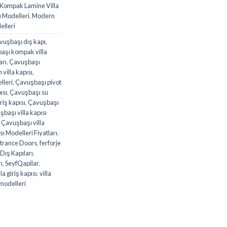
Kompak Lamine Villa
ı Modelleri
,
Modern
elleri
vuşbaşı dış kapı
,
aşı kompak villa
arı
,
Çavuşbaşı
villa kapısı
,
lleri
,
Çavuşbaşı pivot
ısı
,
Çavuşbaşı su
riş kapısı
,
Çavuşbaşı
başı villa kapısı
,
Çavuşbaşı villa
ı Modelleri Fiyatları
,
trance Doors
,
ferforje
Dış Kapıları
,
rı
,
SeyfQapilar
,
lla giriş kapısı
,
villa
 modelleri