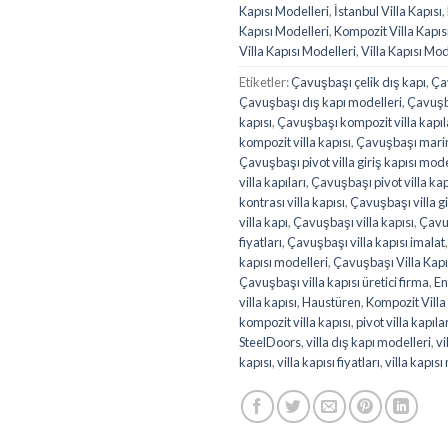
Kapısı Modelleri
,
İstanbul Villa Kapısı
,
Kapısı Modelleri
,
Kompozit Villa Kapıs
Villa Kapısı Modelleri
,
Villa Kapısı Mod
Etiketler:
Çavuşbaşı çelik dış kapı
,
Ça
Çavuşbaşı dış kapı modelleri
,
Çavuşb
kapısı
,
Çavuşbaşı kompozit villa kapıl
kompozit villa kapısı
,
Çavuşbaşı marin 
Çavuşbaşı pivot villa giriş kapısı mode
villa kapıları
,
Çavuşbaşı pivot villa kap
kontrası villa kapısı
,
Çavuşbaşı villa gi
villa kapı
,
Çavuşbaşı villa kapısı
,
Çavuş
fiyatları
,
Çavuşbaşı villa kapısı imalat
kapısı modelleri
,
Çavuşbaşı Villa Kapıs
Çavuşbaşı villa kapısı üretici firma
,
En
villa kapısı
,
Haustüren
,
Kompozit Villa 
kompozit villa kapısı
,
pivot villa kapıla
SteelDoors
,
villa dış kapı modelleri
,
vi
kapısı
,
villa kapısı fiyatları
,
villa kapısı