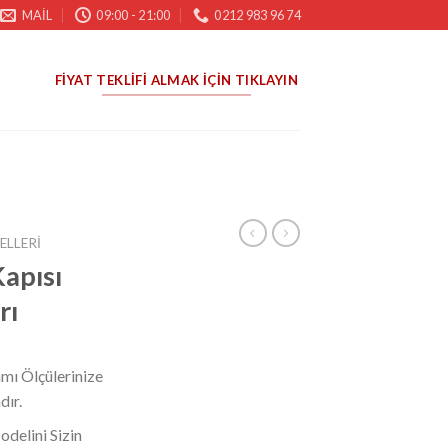
MAIL
09:00 - 21:00
0212 983 96 74
FIYAT TEKLIFI ALMAK İÇIN TIKLAYIN
ELLERI
Kapısı
rı
mı Ölçülerinize
dır.
odelini Sizin