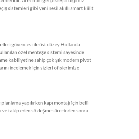
emleridir. Üretimini gerçekleştirdiğimiz
çiş sistemleri gibi yeni nesil akıllı smart kiilit
delleri güvencesi ile üst düzey Hollanda
kullanılan özel menteşe sistemi sayesinde
me kabiliyetine sahip çok şık modern pivot
rını incelemek için sizleri ofislerimize
planlama yapılırken kapı montajı için belli
ımı ve takip eden sözleşme sürecinden sonra