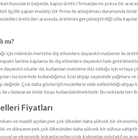
eken hususların başında, kapıyı üretici firmadan mı yoksa bir aracın
teli işçilik yapan imalatçı bir firma ile anlaşılması durumunda ömür
delleri üreticileri arasında, üretimini gerçekleştirdiği villa kapılar
lı mı?
cağı için mümkün mertebe dış etkenlere dayanıklı malzeme ile üretilme
akt lamine kaplama ile dış etkenlere dayanıklı hale getirilmekte
ere dayanıklı olsalar da, kullanılan malzeme düz olduğu için ortaya ç
kapıları ise üzerinde kullandığımız özel ahşap sayesinde yağmura ve
ip değildir. Çok daha gösterişli modellerin elde edilebildiği ahşap
k ile cilalanarak ömür boyu kullanılabilmektedir. Bu noktada terci
lleri Fiyatları
 imkanı ve maddi açıdan pek çok ülkeden daha yüksek bir ekonomiye
balık ve dünyanın pek çok ülkesinden daha yüksek bir nüfusa sahipti
un sosyal ve ekonomik imkanlarından uzak kalmadan müstakil ev arayış