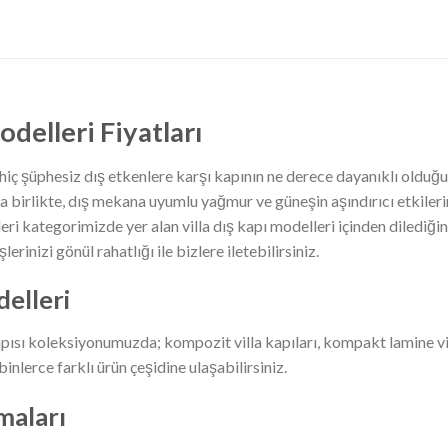
odelleri Fiyatları
 hiç şüphesiz dış etkenlere karşı kapının ne derece dayanıklı olduğud
la birlikte, dış mekana uyumlu yağmur ve güneşin aşındırıcı etkiler
ri kategorimizde yer alan villa dış kapı modelleri içinden dilediğiniz
erinizi gönül rahatlığı ile bizlere iletebilirsiniz.
delleri
ısı koleksiyonumuzda; kompozit villa kapıları, kompakt lamine villa ka
inlerce farklı ürün çeşidine ulaşabilirsiniz.
rmaları