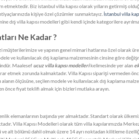
etmektedir. Biz istanbul villa kapısı olarak yılların getirmiş olduğ
ihtiyaçlarınızda kişiye özel çözümler sunmaktayız.
İstanbul villa kap
ine dış villa kapısı modelleri gibi kendi içinde kategorilere ayrılm
atları Ne Kadar ?
zi müşterilerimize ve yapının genel mimari hatlarına özel olarak 
modele ve kullanılacak dış kaplama malzemesinin cinsine göre değişm
ründür. Maalesef
ucuz villa kapısı modelleri
kelimesinde yer alan
ek
rar etmek zorunda kalmaktadır. Villa Kapısı siparişi vermeden önce 
ı alanın ölçüsüne, seçilen modele ve kullanılacak dış kaplama malz
n önce fiyat teklifi almak için bizleri mutlaka arayın.
üvenlik elemanlarının başında yer almaktadır. Standart olarak ülkemi
tadır. Villa Kapısı Modelleri olarak tüm villa kapılarımızda Merkez
 ve alt bölümü dahil olmak üzere 14 ayrı noktadan kilitleme özelliği s