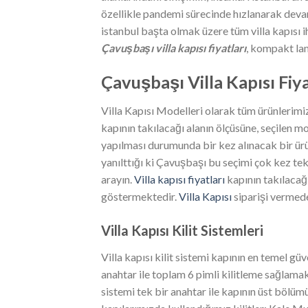
özellikle pandemi sürecinde hızlanarak devam 
istanbul başta olmak üzere tüm villa kapısı 
Çavuşbaşı villa kapısı fiyatları
, kompakt lam
Çavuşbaşı
Villa Kapısı Fiy
Villa Kapısı Modelleri olarak tüm ürünlerimi
kapının takılacağı alanın ölçüsüne, seçilen 
yapılması durumunda bir kez alınacak bir ü
yanılttığı ki Çavuşbaşı bu seçimi çok kez tek
arayın.
Villa kapısı fiyatları
kapının takılacağ
göstermektedir.
Villa Kapısı
siparişi vermede
Villa Kapısı Kilit Sistemleri
Villa kapısı kilit sistemi kapının en temel g
anahtar ile toplam 6 pimli kilitleme sağlamak
sistemi tek bir anahtar ile kapının üst bölümü