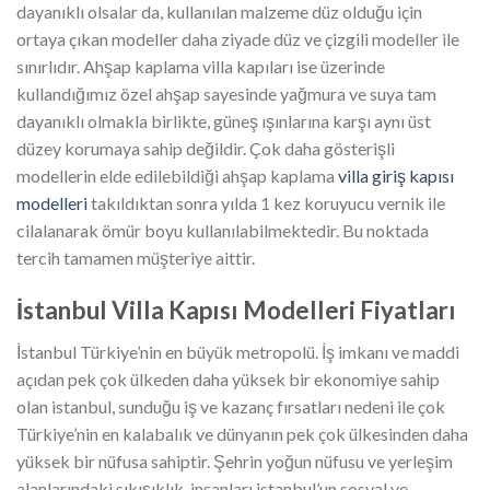
dayanıklı olsalar da, kullanılan malzeme düz olduğu için
ortaya çıkan modeller daha ziyade düz ve çizgili modeller ile
sınırlıdır. Ahşap kaplama villa kapıları ise üzerinde
kullandığımız özel ahşap sayesinde yağmura ve suya tam
dayanıklı olmakla birlikte, güneş ışınlarına karşı aynı üst
düzey korumaya sahip değildir. Çok daha gösterişli
modellerin elde edilebildiği ahşap kaplama
villa giriş kapısı
modelleri
takıldıktan sonra yılda 1 kez koruyucu vernik ile
cilalanarak ömür boyu kullanılabilmektedir. Bu noktada
tercih tamamen müşteriye aittir.
İstanbul Villa Kapısı Modelleri Fiyatları
İstanbul Türkiye’nin en büyük metropolü. İş imkanı ve maddi
açıdan pek çok ülkeden daha yüksek bir ekonomiye sahip
olan istanbul, sunduğu iş ve kazanç fırsatları nedeni ile çok
Türkiye’nin en kalabalık ve dünyanın pek çok ülkesinden daha
yüksek bir nüfusa sahiptir. Şehrin yoğun nüfusu ve yerleşim
alanlarındaki sıkışıklık, insanları istanbul’un sosyal ve