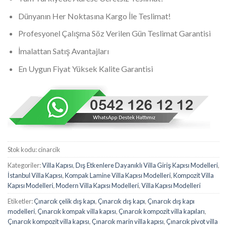
Dünyanın Her Noktasına Kargo İle Teslimat!
Profesyonel Çalışma Söz Verilen Gün Teslimat Garantisi
İmalattan Satış Avantajları
En Uygun Fiyat Yüksek Kalite Garantisi
Stok kodu:
cinarcik
Kategoriler:
Villa Kapısı
,
Dış Etkenlere Dayanıklı Villa Giriş Kapısı Modelleri
,
İstanbul Villa Kapısı
,
Kompak Lamine Villa Kapısı Modelleri
,
Kompozit Villa
Kapısı Modelleri
,
Modern Villa Kapısı Modelleri
,
Villa Kapısı Modelleri
Etiketler:
Çınarcık çelik dış kapı
,
Çınarcık dış kapı
,
Çınarcık dış kapı
modelleri
,
Çınarcık kompak villa kapısı
,
Çınarcık kompozit villa kapıları
,
Çınarcık kompozit villa kapısı
,
Çınarcık marin villa kapısı
,
Çınarcık pivot villa