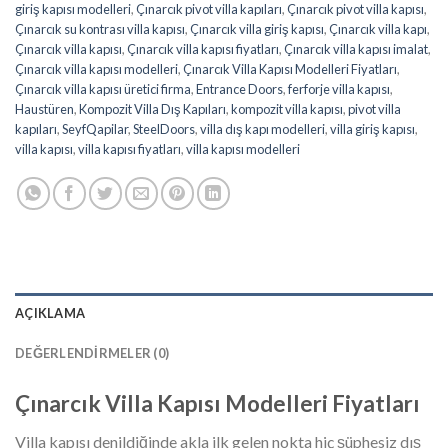
giriş kapısı modelleri
,
Çınarcık pivot villa kapıları
,
Çınarcık pivot villa kapısı
,
Çınarcık su kontrası villa kapısı
,
Çınarcık villa giriş kapısı
,
Çınarcık villa kapı
,
Çınarcık villa kapısı
,
Çınarcık villa kapısı fiyatları
,
Çınarcık villa kapısı imalat
,
Çınarcık villa kapısı modelleri
,
Çınarcık Villa Kapısı Modelleri Fiyatları
,
Çınarcık villa kapısı üretici firma
,
Entrance Doors
,
ferforje villa kapısı
,
Haustüren
,
Kompozit Villa Dış Kapıları
,
kompozit villa kapısı
,
pivot villa
kapıları
,
SeyfQapilar
,
SteelDoors
,
villa dış kapı modelleri
,
villa giriş kapısı
,
villa kapısı
,
villa kapısı fiyatları
,
villa kapısı modelleri
AÇIKLAMA
DEĞERLENDIRMELER (0)
Çınarcık
Villa Kapısı Modelleri Fiyatları
Villa kapısı denildiğinde akla ilk gelen nokta hiç şüphesiz dış