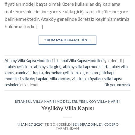
fiyatları model başta olmak üzere kullanılan dış kaplama
malzemesinin cinsine göre ve villa giriş kapısı ölçülerine göre
belirlenmektedir. Ataköy genelinde ücretsiz keşif hizmetimiz
bulunmaktadır. […]
OKUMAYA DEVAM EDIN
→
Ataköy Villa Kapısı Modelleri
,
İstanbul Villa Kapısı Modelleri
gönderildi
|
ataköy çelik kapı
,
ataköy villa giriş
,
ataköy villa kapı modelleri
,
ataköy villa
kapısı
,
camlı villa kapısı
,
dış mekan çelik kapı
,
dış mekan çelik kapı
modelleri
,
villa dış kapıları
,
villa kapıları
,
villa kapısı fiyatları
,
villa kapısı
resimleri
etiketlendi
Bir yorum bırak
İSTANBUL VILLA KAPISI MODELLERI
,
YEŞILKÖY VILLA KAPISI
Yeşilköy Villa Kapısı
NISAN 27, 2020
’' TE GÖNDERILDI
SENBIRAZDINLENKOCERO
TARAFINDAN