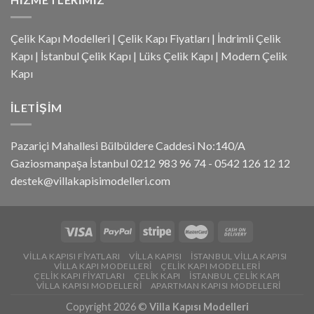
Çelik Kapı Modelleri
|
Çelik Kapı Fiyatları
|
İndrimli Çelik
Kapı
|
İstanbul Çelik Kapı
|
Lüks Çelik Kapı
|
Modern Çelik
Kapı
İLETIŞIM
Pazariçi Mahallesi Bülbüldere Caddesi No:140/A
Gaziosmanpaşa İstanbul 0212 983 96 74 - 0542 126 12 12
destek@villakapisimodelleri.com
VILLA KAPISI FIYATLARI
VILLA KAPISI
İSTANBUL VILLA KAPISI
VILLA KAPI MODELLERI
ÇELIK KAPI MODELLERI
ÇELIK KAPI FIYATLARI
ÇELIK KAPI
İSTANBUL ÇELIK KAPI
VILLA KAPISI MODELLERI
APARTMAN KAPISI MODELLERI
Copyright 2026 ©
Villa Kapısı Modelleri