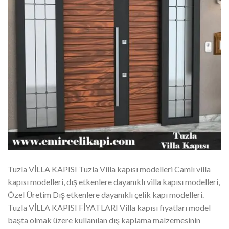
Tuzla VİLLA KAPISI Tuzla Villa kapısı modelleri Camlı villa
kapısı modelleri, dış etkenlere dayanıklı villa kapısı modelleri,
Özel Üretim Dış etkenlere dayanıklı çelik kapı modelleri.
Tuzla VİLLA KAPISI FİYATLARI Villa kapısı fiyatları model
başta olmak üzere kullanılan dış kaplama malzemesinin