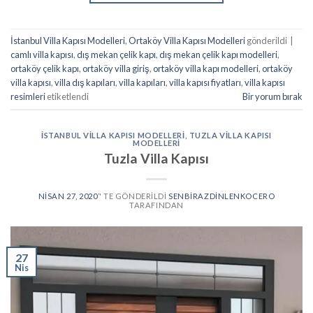
İstanbul Villa Kapısı Modelleri
,
Ortaköy Villa Kapısı Modelleri
gönderildi
|
camlı villa kapısı
,
dış mekan çelik kapı
,
dış mekan çelik kapı modelleri
,
ortaköy çelik kapı
,
ortaköy villa giriş
,
ortaköy villa kapı modelleri
,
ortaköy
villa kapısı
,
villa dış kapıları
,
villa kapıları
,
villa kapısı fiyatları
,
villa kapısı
resimleri
etiketlendi
Bir yorum bırak
İSTANBUL VILLA KAPISI MODELLERI
,
TUZLA VILLA KAPISI
MODELLERI
Tuzla Villa Kapısı
NISAN 27, 2020
’' TE GÖNDERILDI
SENBIRAZDINLENKOCERO
TARAFINDAN
27
Nis