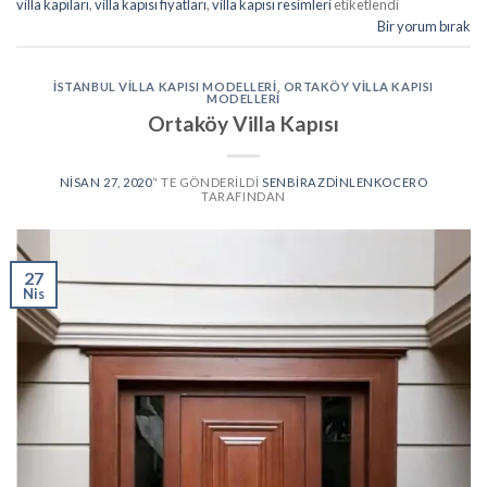
villa kapıları
,
villa kapısı fiyatları
,
villa kapısı resimleri
etiketlendi
Bir yorum bırak
İSTANBUL VILLA KAPISI MODELLERI
,
ORTAKÖY VILLA KAPISI
MODELLERI
Ortaköy Villa Kapısı
NISAN 27, 2020
’' TE GÖNDERILDI
SENBIRAZDINLENKOCERO
TARAFINDAN
27
Nis