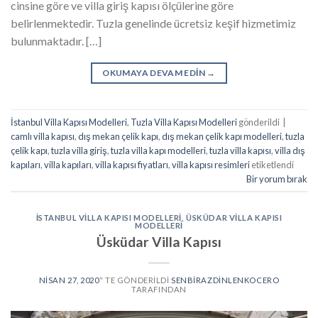
cinsine göre ve villa giriş kapısı ölçülerine göre
belirlenmektedir. Tuzla genelinde ücretsiz keşif hizmetimiz
bulunmaktadır. […]
OKUMAYA DEVAM EDIN
→
İstanbul Villa Kapısı Modelleri
,
Tuzla Villa Kapısı Modelleri
gönderildi
|
camlı villa kapısı
,
dış mekan çelik kapı
,
dış mekan çelik kapı modelleri
,
tuzla
çelik kapı
,
tuzla villa giriş
,
tuzla villa kapı modelleri
,
tuzla villa kapısı
,
villa dış
kapıları
,
villa kapıları
,
villa kapısı fiyatları
,
villa kapısı resimleri
etiketlendi
Bir yorum bırak
İSTANBUL VILLA KAPISI MODELLERI
,
ÜSKÜDAR VILLA KAPISI
MODELLERI
Üsküdar Villa Kapısı
NISAN 27, 2020
’' TE GÖNDERILDI
SENBIRAZDINLENKOCERO
TARAFINDAN