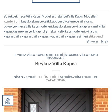
Büyükçekmece Villa Kapısı Modelleri
,
İstanbul Villa Kapısı Modelleri
gönderildi
|
büyükçekmece çelik kapı
,
büyükçekmece villa giriş
,
büyükçekmece villa kapı modelleri
,
büyükçekmece villa kapısı
,
camlı villa
kapısı
,
dış mekan çelik kapı
,
dış mekan çelik kapı modelleri
,
villa dış
kapıları
,
villa kapıları
,
villa kapısı fiyatları
,
villa kapısı resimleri
etiketlendi
Bir yorum bırak
BEYKOZ VILLA KAPISI MODELLERI
,
İSTANBUL VILLA KAPISI
MODELLERI
Beykoz Villa Kapısı
NISAN 26, 2020
’' TE GÖNDERILDI
SENBIRAZDINLENKOCERO
TARAFINDAN
26
Nis