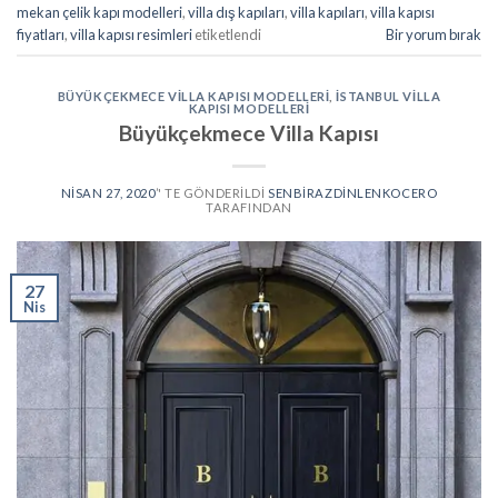
mekan çelik kapı modelleri
,
villa dış kapıları
,
villa kapıları
,
villa kapısı
fiyatları
,
villa kapısı resimleri
etiketlendi
Bir yorum bırak
BÜYÜKÇEKMECE VILLA KAPISI MODELLERI
,
İSTANBUL VILLA
KAPISI MODELLERI
Büyükçekmece Villa Kapısı
NISAN 27, 2020
’' TE GÖNDERILDI
SENBIRAZDINLENKOCERO
TARAFINDAN
27
Nis