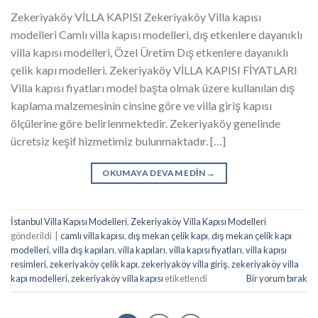
Zekeriyaköy VİLLA KAPISI Zekeriyaköy Villa kapısı
modelleri Camlı villa kapısı modelleri, dış etkenlere dayanıklı
villa kapısı modelleri, Özel Üretim Dış etkenlere dayanıklı
çelik kapı modelleri. Zekeriyaköy VİLLA KAPISI FİYATLARI
Villa kapısı fiyatları model başta olmak üzere kullanılan dış
kaplama malzemesinin cinsine göre ve villa giriş kapısı
ölçülerine göre belirlenmektedir. Zekeriyaköy genelinde
ücretsiz keşif hizmetimiz bulunmaktadır. […]
OKUMAYA DEVAM EDIN
→
İstanbul Villa Kapısı Modelleri
,
Zekeriyaköy Villa Kapısı Modelleri
gönderildi
|
camlı villa kapısı
,
dış mekan çelik kapı
,
dış mekan çelik kapı
modelleri
,
villa dış kapıları
,
villa kapıları
,
villa kapısı fiyatları
,
villa kapısı
resimleri
,
zekeriyaköy çelik kapı
,
zekeriyaköy villa giriş
,
zekeriyaköy villa
kapı modelleri
,
zekeriyaköy villa kapısı
etiketlendi
Bir yorum bırak