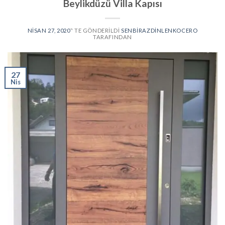
Beylikdüzü Villa Kapısı
NISAN 27, 2020
’' TE GÖNDERILDI
SENBIRAZDINLENKOCERO
TARAFINDAN
27
Nis