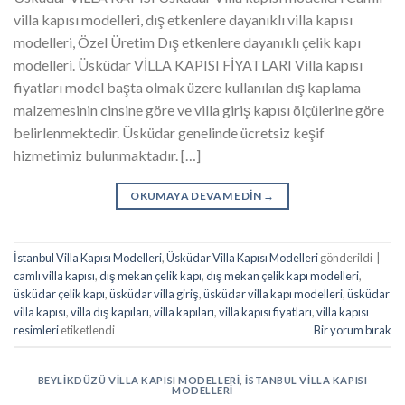
villa kapısı modelleri, dış etkenlere dayanıklı villa kapısı
modelleri, Özel Üretim Dış etkenlere dayanıklı çelik kapı
modelleri. Üsküdar VİLLA KAPISI FİYATLARI Villa kapısı
fiyatları model başta olmak üzere kullanılan dış kaplama
malzemesinin cinsine göre ve villa giriş kapısı ölçülerine göre
belirlenmektedir. Üsküdar genelinde ücretsiz keşif
hizmetimiz bulunmaktadır. […]
OKUMAYA DEVAM EDIN
→
İstanbul Villa Kapısı Modelleri
,
Üsküdar Villa Kapısı Modelleri
gönderildi
|
camlı villa kapısı
,
dış mekan çelik kapı
,
dış mekan çelik kapı modelleri
,
üsküdar çelik kapı
,
üsküdar villa giriş
,
üsküdar villa kapı modelleri
,
üsküdar
villa kapısı
,
villa dış kapıları
,
villa kapıları
,
villa kapısı fiyatları
,
villa kapısı
resimleri
etiketlendi
Bir yorum bırak
BEYLIKDÜZÜ VILLA KAPISI MODELLERI
,
İSTANBUL VILLA KAPISI
MODELLERI