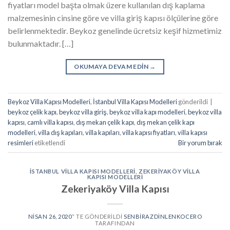
fiyatları model başta olmak üzere kullanılan dış kaplama
malzemesinin cinsine göre ve villa giriş kapısı ölçülerine göre
belirlenmektedir. Beykoz genelinde ücretsiz keşif hizmetimiz
bulunmaktadır. […]
OKUMAYA DEVAM EDIN
→
Beykoz Villa Kapısı Modelleri
,
İstanbul Villa Kapısı Modelleri
gönderildi
|
beykoz çelik kapı
,
beykoz villa giriş
,
beykoz villa kapı modelleri
,
beykoz villa
kapısı
,
camlı villa kapısı
,
dış mekan çelik kapı
,
dış mekan çelik kapı
modelleri
,
villa dış kapıları
,
villa kapıları
,
villa kapısı fiyatları
,
villa kapısı
resimleri
etiketlendi
Bir yorum bırak
İSTANBUL VILLA KAPISI MODELLERI
,
ZEKERIYAKÖY VILLA
KAPISI MODELLERI
Zekeriyaköy Villa Kapısı
NISAN 26, 2020
’' TE GÖNDERILDI
SENBIRAZDINLENKOCERO
TARAFINDAN