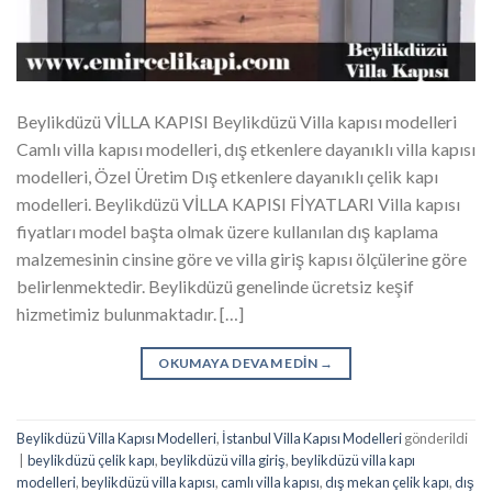
Beylikdüzü VİLLA KAPISI Beylikdüzü Villa kapısı modelleri
Camlı villa kapısı modelleri, dış etkenlere dayanıklı villa kapısı
modelleri, Özel Üretim Dış etkenlere dayanıklı çelik kapı
modelleri. Beylikdüzü VİLLA KAPISI FİYATLARI Villa kapısı
fiyatları model başta olmak üzere kullanılan dış kaplama
malzemesinin cinsine göre ve villa giriş kapısı ölçülerine göre
belirlenmektedir. Beylikdüzü genelinde ücretsiz keşif
hizmetimiz bulunmaktadır. […]
OKUMAYA DEVAM EDIN
→
Beylikdüzü Villa Kapısı Modelleri
,
İstanbul Villa Kapısı Modelleri
gönderildi
|
beylikdüzü çelik kapı
,
beylikdüzü villa giriş
,
beylikdüzü villa kapı
modelleri
,
beylikdüzü villa kapısı
,
camlı villa kapısı
,
dış mekan çelik kapı
,
dış