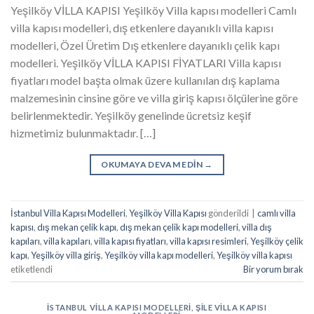
Yeşilköy VİLLA KAPISI Yeşilköy Villa kapısı modelleri Camlı
villa kapısı modelleri, dış etkenlere dayanıklı villa kapısı
modelleri, Özel Üretim Dış etkenlere dayanıklı çelik kapı
modelleri. Yeşilköy VİLLA KAPISI FİYATLARI Villa kapısı
fiyatları model başta olmak üzere kullanılan dış kaplama
malzemesinin cinsine göre ve villa giriş kapısı ölçülerine göre
belirlenmektedir. Yeşilköy genelinde ücretsiz keşif
hizmetimiz bulunmaktadır. […]
OKUMAYA DEVAM EDIN
→
İstanbul Villa Kapısı Modelleri
,
Yeşilköy Villa Kapısı
gönderildi
|
camlı villa
kapısı
,
dış mekan çelik kapı
,
dış mekan çelik kapı modelleri
,
villa dış
kapıları
,
villa kapıları
,
villa kapısı fiyatları
,
villa kapısı resimleri
,
Yeşilköy çelik
kapı
,
Yeşilköy villa giriş
,
Yeşilköy villa kapı modelleri
,
Yeşilköy villa kapısı
etiketlendi
Bir yorum bırak
İSTANBUL VILLA KAPISI MODELLERI
,
ŞILE VILLA KAPISI