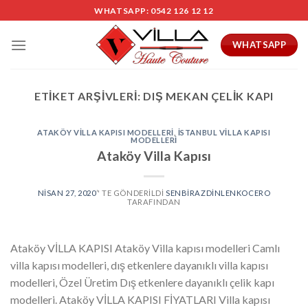
Skip
WHATSAPP: 0542 126 12 12
to
content
WHATSAPP
ETIKET ARŞIVLERI:
DIŞ MEKAN ÇELIK KAPI
ATAKÖY VILLA KAPISI MODELLERI
,
İSTANBUL VILLA KAPISI
MODELLERI
Ataköy Villa Kapısı
NISAN 27, 2020
’' TE GÖNDERILDI
SENBIRAZDINLENKOCERO
TARAFINDAN
Ataköy VİLLA KAPISI Ataköy Villa kapısı modelleri Camlı
villa kapısı modelleri, dış etkenlere dayanıklı villa kapısı
modelleri, Özel Üretim Dış etkenlere dayanıklı çelik kapı
modelleri. Ataköy VİLLA KAPISI FİYATLARI Villa kapısı