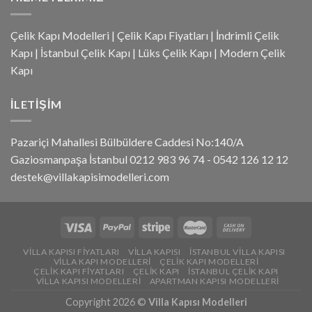
Çelik Kapı Modelleri
|
Çelik Kapı Fiyatları
|
İndrimli Çelik
Kapı
|
İstanbul Çelik Kapı
|
Lüks Çelik Kapı
|
Modern Çelik
Kapı
İLETIŞIM
Pazariçi Mahallesi Bülbüldere Caddesi No:140/A
Gaziosmanpaşa İstanbul 0212 983 96 74 - 0542 126 12 12
destek@villakapisimodelleri.com
VILLA KAPISI FIYATLARI
VILLA KAPISI
İSTANBUL VILLA KAPISI
VILLA KAPI MODELLERI
ÇELIK KAPI MODELLERI
ÇELIK KAPI FIYATLARI
ÇELIK KAPI
İSTANBUL ÇELIK KAPI
VILLA KAPISI MODELLERI
APARTMAN KAPISI MODELLERI
Copyright 2026 ©
Villa Kapısı Modelleri