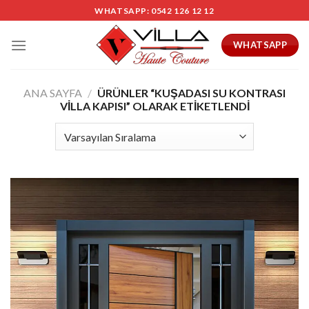
Skip
WHATSAPP: 0542 126 12 12
to
content
WHATSAPP
ANA SAYFA
/
ÜRÜNLER “KUŞADASI SU KONTRASI
VILLA KAPISI” OLARAK ETIKETLENDI