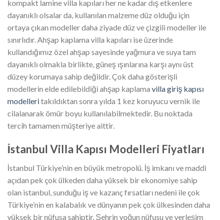
kompakt lamine villa kapıları her ne kadar dış etkenlere
dayanıklı olsalar da, kullanılan malzeme düz olduğu için
ortaya çıkan modeller daha ziyade düz ve çizgili modeller ile
sınırlıdır. Ahşap kaplama villa kapıları ise üzerinde
kullandığımız özel ahşap sayesinde yağmura ve suya tam
dayanıklı olmakla birlikte, güneş ışınlarına karşı aynı üst
düzey korumaya sahip değildir. Çok daha gösterişli
modellerin elde edilebildiği ahşap kaplama
villa giriş kapısı
modelleri
takıldıktan sonra yılda 1 kez koruyucu vernik ile
cilalanarak ömür boyu kullanılabilmektedir. Bu noktada
tercih tamamen müşteriye aittir.
İstanbul Villa Kapısı Modelleri Fiyatları
İstanbul Türkiye’nin en büyük metropolü. İş imkanı ve maddi
açıdan pek çok ülkeden daha yüksek bir ekonomiye sahip
olan istanbul, sunduğu iş ve kazanç fırsatları nedeni ile çok
Türkiye’nin en kalabalık ve dünyanın pek çok ülkesinden daha
yüksek bir nüfusa sahiptir. Şehrin yoğun nüfusu ve yerleşim