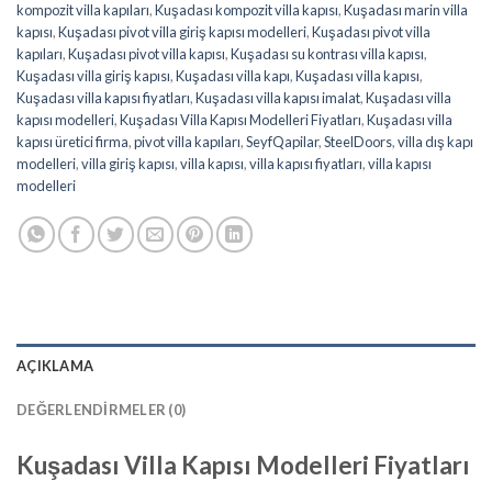
kompozit villa kapıları
,
Kuşadası kompozit villa kapısı
,
Kuşadası marin villa
kapısı
,
Kuşadası pivot villa giriş kapısı modelleri
,
Kuşadası pivot villa
kapıları
,
Kuşadası pivot villa kapısı
,
Kuşadası su kontrası villa kapısı
,
Kuşadası villa giriş kapısı
,
Kuşadası villa kapı
,
Kuşadası villa kapısı
,
Kuşadası villa kapısı fiyatları
,
Kuşadası villa kapısı imalat
,
Kuşadası villa
kapısı modelleri
,
Kuşadası Villa Kapısı Modelleri Fiyatları
,
Kuşadası villa
kapısı üretici firma
,
pivot villa kapıları
,
SeyfQapilar
,
SteelDoors
,
villa dış kapı
modelleri
,
villa giriş kapısı
,
villa kapısı
,
villa kapısı fiyatları
,
villa kapısı
modelleri
AÇIKLAMA
DEĞERLENDIRMELER (0)
Kuşadası
Villa Kapısı Modelleri Fiyatları