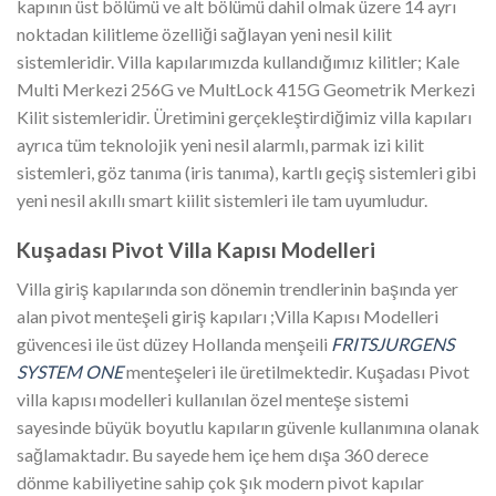
kapının üst bölümü ve alt bölümü dahil olmak üzere 14 ayrı
noktadan kilitleme özelliği sağlayan yeni nesil kilit
sistemleridir. Villa kapılarımızda kullandığımız kilitler; Kale
Multi Merkezi 256G ve MultLock 415G Geometrik Merkezi
Kilit sistemleridir. Üretimini gerçekleştirdiğimiz villa kapıları
ayrıca tüm teknolojik yeni nesil alarmlı, parmak izi kilit
sistemleri, göz tanıma (iris tanıma), kartlı geçiş sistemleri gibi
yeni nesil akıllı smart kiilit sistemleri ile tam uyumludur.
Kuşadası
Pivot Villa Kapısı Modelleri
Villa giriş kapılarında son dönemin trendlerinin başında yer
alan pivot menteşeli giriş kapıları ;Villa Kapısı Modelleri
güvencesi ile üst düzey Hollanda menşeili
FRITSJURGENS
SYSTEM ONE
menteşeleri ile üretilmektedir. Kuşadası Pivot
villa kapısı modelleri kullanılan özel menteşe sistemi
sayesinde büyük boyutlu kapıların güvenle kullanımına olanak
sağlamaktadır. Bu sayede hem içe hem dışa 360 derece
dönme kabiliyetine sahip çok şık modern pivot kapılar