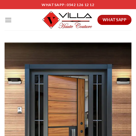
Skip
WHATSAPP: 0542 126 12 12
to
content
WHATSAPP