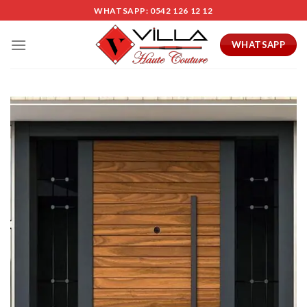
Skip
WHATSAPP: 0542 126 12 12
to
content
WHATSAPP