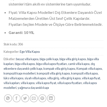
sistemleri tüm akıllı ev sistemlerine tam uyumludur.
Fiyat: Villa Kapısı Modelleri Dış Etkenlere Dayanıklı Özel
Malzemelerden Üretilen Üst Sınıf Çelik Kapılardır.
Fiyatları Seçilen Modele ve Ölçüye Göre Belirlenmektedir.
Garanti: 10 YIL
Stok kodu:
306
Kategoriler:
Ege Villa Kapısı
Etiketler:
beyaz villa kapısı
,
biga çelik kapı
,
biga villa giriş kapısı
,
biga villa
kapıları
,
biga villa kapısı
,
biga villa kapısı fiyatları
,
camlı villa kapısı
,
dış
etkenlere dayanıklı çelik kapı
,
kompak villa giriş kapısı
,
Kompak villa kapısı
,
kompozit kapı modelleri
,
kompozit villa giriş kapısı
,
kompozit villa kapısı
,
lüks villa kapısı
,
siyah villa kapısı
,
villa giriş
,
villa giriş kapısı
,
villa kapı fiyat
,
villa kapıları
,
villa kapısı
,
villa kapısı fiyat
,
villa kapısı fiyatları
,
villa kapısı
modelleri
,
yağmura dayanıklı kapı