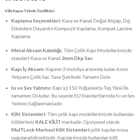
Villa Kapısı Teknik Özellikleri
Kaplama Seçenekleri:
Kasa ve Kanat Doğal Ahşap, Dış
Etkenlere Dayanıklı Kompozit Kaplama, Kompak Lamine
Kaplama
Metal Aksam Kalınlığı:
Tüm Çelik Kapı Modellerimizde
standart Kasa ve Kanat
2mm Dkp Sac
Kapı İç Aksam:
Kapının 2 mobilya arasında kalan kısmı
Yekpare Çelik Sac Tava Şeklinde Tamamı Dolu
Isı ve Ses Yalıtımı:
Kapı içi 150 Yoğunlukta Taş Yünü İle
tamamen Doludur. Bu sayede EU Standartlarında Isı ve Ses
Yalıtımı Sağlanmaktadır.
Kilit Sistemleri:
Tüm çelik kapı modellerimizde kullanılan
kilitlerimiz
KALE KİLİT
markadır. Opsiyonel olarak
MulTLock Merkezi Kilit Sistemleri
çelik kapılarımıza
uygulanabilmektedir. Kapılarımızda kullanılan kilit