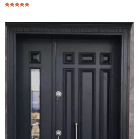
5 üzerinden
5.00
oy
aldı