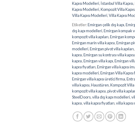
Kapısı Modelleri
,
İstanbul Villa Kapısı
,
Kapısı Modelleri
,
Kompozit Villa Kapıs
Villa Kapısı Modelleri
,
Villa Kapısı Mod
Etiketler:
Emirgan çelik dış kapı
,
Emirg
dış kapı modelleri
,
Emirgan kompak vil
kompozit villa kapıları
,
Emirgan kompoz
Emirgan marin villa kapısı
,
Emirgan pivo
modelleri
,
Emirgan pivot villa kapıları
kapısı
,
Emirgan su kontrası villa kapısı
kapısı
,
Emirgan villa kapı
,
Emirgan vill
kapısı fiyatları
,
Emirgan villa kapısı im
kapısı modelleri
,
Emirgan Villa Kapısı 
Emirgan villa kapısı üretici firma
,
Entr
villa kapısı
,
Haustüren
,
Kompozit Villa 
kompozit villa kapısı
,
pivot villa kapıla
SteelDoors
,
villa dış kapı modelleri
,
vi
kapısı
,
villa kapısı fiyatları
,
villa kapısı