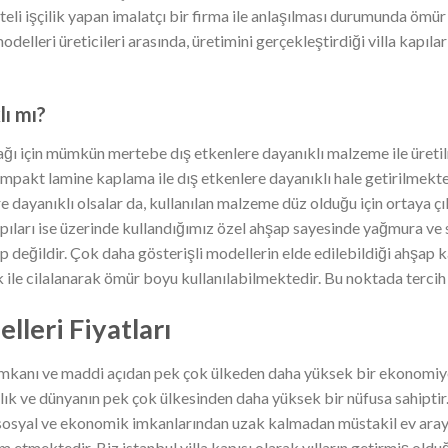
teli işçilik yapan imalatçı bir firma ile anlaşılması durumunda ömür
delleri üreticileri arasında, üretimini gerçekleştirdiği villa kapılar
lı mı?
cağı için mümkün mertebe dış etkenlere dayanıklı malzeme ile üretilme
akt lamine kaplama ile dış etkenlere dayanıklı hale getirilmekte
ere dayanıklı olsalar da, kullanılan malzeme düz olduğu için ortaya ç
kapıları ise üzerinde kullandığımız özel ahşap sayesinde yağmura ve
ip değildir. Çok daha gösterişli modellerin elde edilebildiği ahşap
k ile cilalanarak ömür boyu kullanılabilmektedir. Bu noktada terci
lleri Fiyatları
 imkanı ve maddi açıdan pek çok ülkeden daha yüksek bir ekonomiye
balık ve dünyanın pek çok ülkesinden daha yüksek bir nüfusa sahipti
un sosyal ve ekonomik imkanlarından uzak kalmadan müstakil ev arayış
etmektedir. Biz istanbul villa kapısı olarak yılların getirmiş olduğ