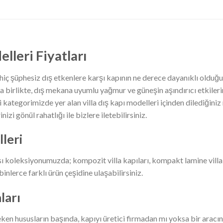
lleri Fiyatları
 hiç şüphesiz dış etkenlere karşı kapının ne derece dayanıklı olduğud
la birlikte, dış mekana uyumlu yağmur ve güneşin aşındırıcı etkiler
 kategorimizde yer alan villa dış kapı modelleri içinden dilediğiniz m
nizi gönül rahatlığı ile bizlere iletebilirsiniz.
leri
ı koleksiyonumuzda; kompozit villa kapıları, kompakt lamine villa kapı
inlerce farklı ürün çeşidine ulaşabilirsiniz.
ları
eken hususların başında, kapıyı üretici firmadan mı yoksa bir aracın