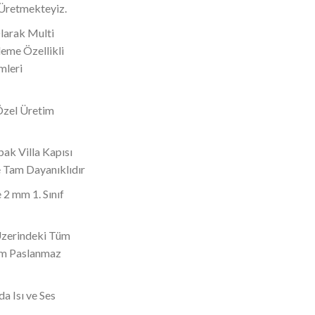
 Üretmekteyiz.
Olarak Multi
eme Özellikli
mleri
Özel Üretim
ak Villa Kapısı
 Tam Dayanıklıdır
 2 mm 1. Sınıf
 Üzerindeki Tüm
om Paslanmaz
da Isı ve Ses