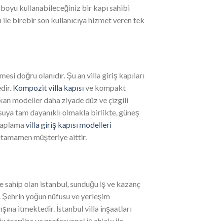
 boyu kullanabileceğiniz bir kapı sahibi
ı ile birebir son kullanıcıya hizmet veren tek
si doğru olanıdır. Şu an villa giriş kapıları
dir.
Kompozit villa kapısı
ve kompakt
ıkan modeller daha ziyade düz ve çizgili
 suya tam dayanıklı olmakla birlikte, güneş
 kaplama
villa giriş kapısı modelleri
h tamamen müşteriye aittir.
 sahip olan istanbul, sunduğu iş ve kazanç
r. Şehrin yoğun nüfusu ve yerleşim
ına itmektedir. İstanbul villa inşaatları
u tecrübe ve profesyonel iş ahlakı ile