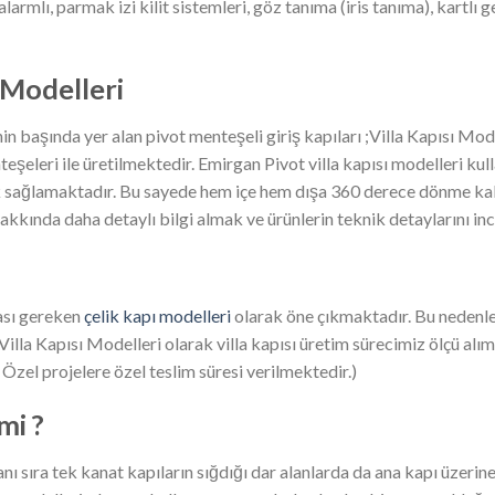
larmlı, parmak izi kilit sistemleri, göz tanıma (iris tanıma), kartlı ge
 Modelleri
nin başında yer alan pivot menteşeli giriş kapıları ;Villa Kapısı Mo
eşeleri ile üretilmektedir. Emirgan Pivot villa kapısı modelleri ku
k sağlamaktadır. Bu sayede hem içe hem dışa 360 derece dönme kab
 hakkında daha detaylı bilgi almak ve ürünlerin teknik detaylarını inc
ması gereken
çelik kapı modelleri
olarak öne çıkmaktadır. Bu nedenle 
Villa Kapısı Modelleri olarak villa kapısı üretim sürecimiz ölçü al
( Özel projelere özel teslim süresi verilmektedir.)
mi ?
anı sıra tek kanat kapıların sığdığı dar alanlarda da ana kapı üzerin