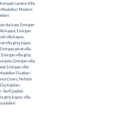
Kompak Lamine Villa
ı Modelleri
,
Modern
elleri
an dış kapı
,
Emirgan
la kapısı
,
Emirgan
it villa kapısı
,
t villa giriş kapısı
,
Emirgan pivot villa
,
Emirgan villa giriş
a kapısı
,
Emirgan villa
alat
,
Emirgan villa
Modelleri Fiyatları
,
ance Doors
,
ferforje
Dış Kapıları
,
rı
,
SeyfQapilar
,
lla giriş kapısı
,
villa
 modelleri