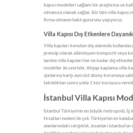
kapısı modelleri sağlam bir araştırma ve kali
olmanıza olanak sağlar. Biz tüm villa kapısı mo
firma olmanın haklı gururunu yaşıyoruz.
Villa Kapısı Dış Etkenlere Dayanık
Villa kapıları konutun dış alanında kullanıla
prensip olarak alüminyum kompozit veya komp
lamine villa kapıları her ne kadar dış etkenl
modeller ile sınırlıdır. Ahşap kaplama villa 
ışınlarına karşı aynı üst düzey korumaya sah
takıldıktan sonra yılda 1 kez koruyucu verni
İstanbul Villa Kapısı Mode
İstanbul Türkiye’nin en büyük metropolü. İş
fırsatları nedeni ile çok Türkiye’nin en kala
alanlarındaki sıkışıklık, insanları istanbul’
özellikle pandemi sürecinde hızlanarak devam 