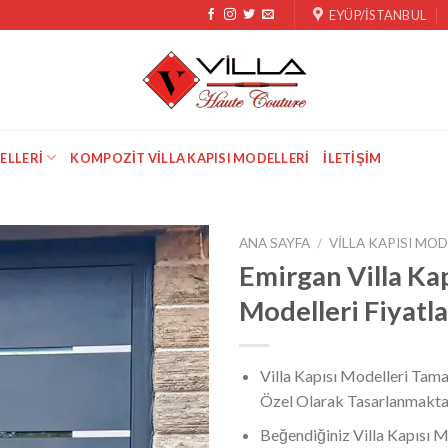
EYÜP/İSTANBUL
ELLERI
KOMPOZIT VILLA KAPISI MODELLERI
İLETIŞIM
ANA SAYFA
/
VILLA KAPISI MOD
Emirgan Villa Kap
Modelleri Fiyatla
Villa Kapısı Modelleri Tama
Özel Olarak Tasarlanmakta
Beğendiğiniz Villa Kapısı M