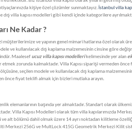
ihtiyaçlarınızda kişiye özel çözümler sunmaktayız.
İstanbul villa kap
 dış villa kapısı modelleri gibi kendi içinde kategorilere ayrılmakt
ları Ne Kadar ?
zi müşterilerimize ve yapının genel mimari hatlarına özel olarak ü
modele ve kullanılacak dış kaplama malzemesinin cinsine göre değişm
ründür. Maalesef
ucuz villa kapısı modelleri
kelimesinde yer alan
ek
r etmek zorunda kalmaktadır. Villa Kapısı siparişi vermeden önce fiy
n ölçüsüne, seçilen modele ve kullanılacak dış kaplama malzemesini
n önce fiyat teklifi almak için bizleri mutlaka arayın.
üvenlik elemanlarının başında yer almaktadır. Standart olarak ülkemi
tadır. Villa Kapısı Modelleri olarak tüm villa kapılarımızda Merkez
 ve alt bölümü dahil olmak üzere 14 ayrı noktadan kilitleme özelliği s
Multi Merkezi 256G ve MultLock 415G Geometrik Merkezi Kilit sist