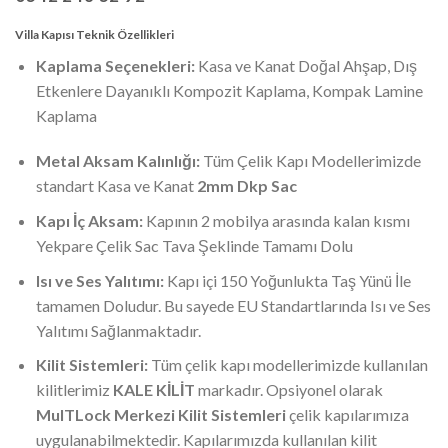
Villa Kapısı Teknik Özellikleri
Kaplama Seçenekleri:
Kasa ve Kanat Doğal Ahşap, Dış
Etkenlere Dayanıklı Kompozit Kaplama, Kompak Lamine
Kaplama
Metal Aksam Kalınlığı:
Tüm Çelik Kapı Modellerimizde
standart Kasa ve Kanat
2mm Dkp Sac
Kapı İç Aksam:
Kapının 2 mobilya arasında kalan kısmı
Yekpare Çelik Sac Tava Şeklinde Tamamı Dolu
Isı ve Ses Yalıtımı:
Kapı içi 150 Yoğunlukta Taş Yünü İle
tamamen Doludur. Bu sayede EU Standartlarında Isı ve Ses
Yalıtımı Sağlanmaktadır.
Kilit Sistemleri:
Tüm çelik kapı modellerimizde kullanılan
kilitlerimiz
KALE KİLİT
markadır. Opsiyonel olarak
MulTLock Merkezi Kilit Sistemleri
çelik kapılarımıza
uygulanabilmektedir. Kapılarımızda kullanılan kilit