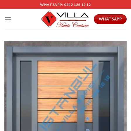
Skip
WHATSAPP: 0542 126 12 12
to
content
WHATSAPP