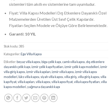
sistemleri tüm akıllı ev sistemlerine tam uyumludur.
Fiyat: Villa Kapısı Modelleri Dış Etkenlere Dayanıklı Özel
Malzemelerden Üretilen Üst Sınıf Çelik Kapılardır.
Fiyatları Seçilen Modele ve Ölçüye Göre Belirlenmektedir.
Garanti: 10 YIL
Stok kodu:
385
Kategoriler:
Ege Villa Kapısı
Etiketler:
beyaz villa kapısı
,
biga çelik kapı
,
camlı villa kapısı
,
dış etkenlere
dayanıklı çelik kapı
,
izmir çelik kapı fiyatları
,
izmir çelik kapı modelleri
,
izmir
villa giriş kapısı
,
izmir villa kapıları
,
izmir villa kapısı
,
izmir villa kapısı
modelleri
,
lüks villa kapısı
,
siyah villa kapısı
,
villa giriş
,
villa giriş kapısı
,
villa
kapı fiyat
,
villa kapıları
,
villa kapısı
,
villa kapısı fiyat
,
villa kapısı fiyatları
,
villa
kapısı modelleri
,
yağmura dayanıklı kapı