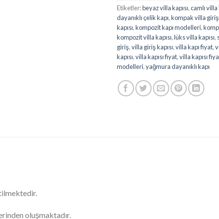
Etiketler:
beyaz villa kapısı
,
camlı villa
dayanıklı çelik kapı
,
kompak villa giriş
kapısı
,
kompozit kapı modelleri
,
kompoz
kompozit villa kapısı
,
lüks villa kapısı
,
giriş
,
villa giriş kapısı
,
villa kapı fiyat
,
v
kapısı
,
villa kapısı fiyat
,
villa kapısı fiya
modelleri
,
yağmura dayanıklı kapı
ilmektedir.
mlerinden oluşmaktadır.