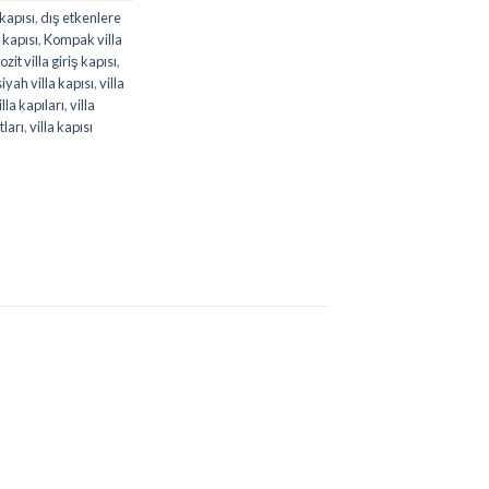
 kapısı
,
dış etkenlere
 kapısı
,
Kompak villa
it villa giriş kapısı
,
siyah villa kapısı
,
villa
illa kapıları
,
villa
tları
,
villa kapısı