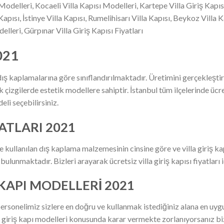
Modelleri, Kocaeli Villa Kapısı Modelleri, Kartepe Villa Giriş Kapısı 
Kapısı, İstinye Villa Kapısı, Rumelihisarı Villa Kapısı, Beykoz Villa
elleri, Gürpınar Villa Giriş Kapısı Fiyatları
021
dış kaplamalarına göre sınıflandırılmaktadır. Üretimini gerçekleştir
 çizgilerde estetik modellere sahiptir. İstanbul tüm ilçelerinde ücr
li seçebilirsiniz.
İYATLARI 2021
ullanılan dış kaplama malzemesinin cinsine göre ve villa giriş kap
lunmaktadır. Bizleri arayarak ücretsiz villa giriş kapısı fiyatları iç
Ş KAPI MODELLERİ 2021
ersonelimiz sizlere en doğru ve kullanmak istediğiniz alana en uygu
dış giriş kapı modelleri konusunda karar vermekte zorlanıyorsanız 