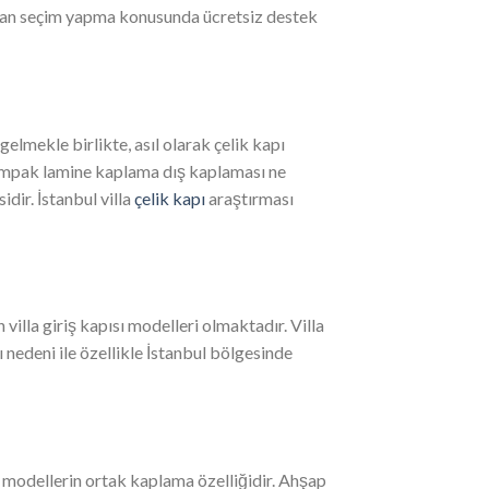
ıdan seçim yapma konusunda ücretsiz destek
elmekle birlikte, asıl olarak çelik kapı
 kompak lamine kaplama dış kaplaması ne
idir. İstanbul villa
çelik kapı
araştırması
 villa giriş kapısı modelleri olmaktadır. Villa
ı nedeni ile özellikle İstanbul bölgesinde
ş modellerin ortak kaplama özelliğidir. Ahşap