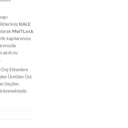
kapı
litlerimiz
KALE
olarak
MulTLock
lik kapılarımıza
arımızda
m akıllı ev
.
i Dış Etkenlere
den Üretilen Üst
arı Seçilen
irlenmektedir.