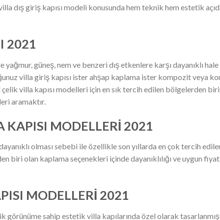
villa dış giriş kapısı modeli konusunda hem teknik hem estetik aç
I 2021
de yağmur, güneş, nem ve benzeri dış etkenlere karşı dayanıklı hale g
duğunuz villa giriş kapısı ister ahşap kaplama ister kompozit veya
çelik villa kapısı modelleri için en sık tercih edilen bölgelerden biris
eri aramaktır.
A KAPISI MODELLERİ 2021
ayanıklı olması sebebi ile özellikle son yıllarda en çok tercih edilen
rden biri olan kaplama seçenekleri içinde dayanıklılığı ve uygun fiyat
APISI MODELLERİ 2021
ik görünüme sahip estetik villa kapılarında özel olarak tasarlanmı