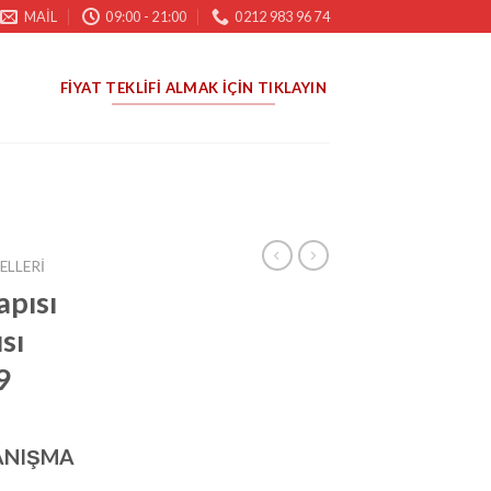
MAIL
09:00 - 21:00
0212 983 96 74
FIYAT TEKLIFI ALMAK İÇIN TIKLAYIN
ELLERI
apısı
sı
9
ANIŞMA