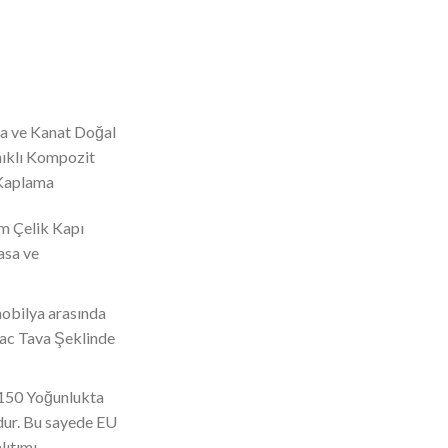
a ve Kanat Doğal
nıklı Kompozit
Kaplama
m Çelik Kapı
asa ve
obilya arasında
Sac Tava Şeklinde
 150 Yoğunlukta
dur. Bu sayede EU
lıtımı