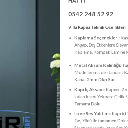
HATTI
0542 248 52 92
Villa Kapısı Teknik Özellikleri
Kaplama Seçenekleri:
Kas
Ahşap, Dış Etkenlere Daya
Kaplama, Kompak Lamine 
Metal Aksam Kalınlığı:
Tü
Modellerimizde standart K
Kanat
2mm Dkp Sac
Kapı İç Aksam:
Kapının 2 m
kalan kısmı Yekpare Çelik 
Tamamı Dolu
Isı ve Ses Yalıtımı:
Kapı içi
Taş Yünü İle tamamen Dolu
Standartlarında Isı ve Ses Ya