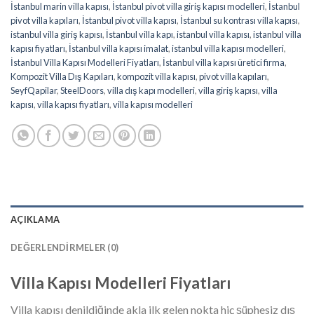
İstanbul marin villa kapısı
,
İstanbul pivot villa giriş kapısı modelleri
,
İstanbul
pivot villa kapıları
,
İstanbul pivot villa kapısı
,
İstanbul su kontrası villa kapısı
,
istanbul villa giriş kapısı
,
İstanbul villa kapı
,
istanbul villa kapısı
,
istanbul villa
kapısı fiyatları
,
İstanbul villa kapısı imalat
,
istanbul villa kapısı modelleri
,
İstanbul Villa Kapısı Modelleri Fiyatları
,
İstanbul villa kapısı üretici firma
,
Kompozit Villa Dış Kapıları
,
kompozit villa kapısı
,
pivot villa kapıları
,
SeyfQapilar
,
SteelDoors
,
villa dış kapı modelleri
,
villa giriş kapısı
,
villa
kapısı
,
villa kapısı fiyatları
,
villa kapısı modelleri
AÇIKLAMA
DEĞERLENDIRMELER (0)
Villa Kapısı Modelleri Fiyatları
Villa kapısı denildiğinde akla ilk gelen nokta hiç şüphesiz dış