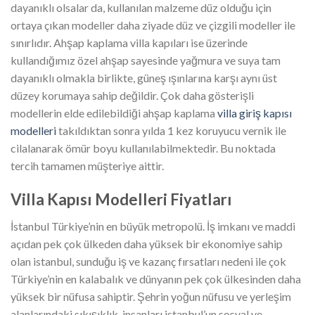
dayanıklı olsalar da, kullanılan malzeme düz olduğu için
ortaya çıkan modeller daha ziyade düz ve çizgili modeller ile
sınırlıdır. Ahşap kaplama villa kapıları ise üzerinde
kullandığımız özel ahşap sayesinde yağmura ve suya tam
dayanıklı olmakla birlikte, güneş ışınlarına karşı aynı üst
düzey korumaya sahip değildir. Çok daha gösterişli
modellerin elde edilebildiği ahşap kaplama
villa giriş kapısı
modelleri
takıldıktan sonra yılda 1 kez koruyucu vernik ile
cilalanarak ömür boyu kullanılabilmektedir. Bu noktada
tercih tamamen müşteriye aittir.
Villa Kapısı Modelleri Fiyatları
İstanbul Türkiye’nin en büyük metropolü. İş imkanı ve maddi
açıdan pek çok ülkeden daha yüksek bir ekonomiye sahip
olan istanbul, sunduğu iş ve kazanç fırsatları nedeni ile çok
Türkiye’nin en kalabalık ve dünyanın pek çok ülkesinden daha
yüksek bir nüfusa sahiptir. Şehrin yoğun nüfusu ve yerleşim
alanlarındaki sıkışıklık, insanları istanbul’un sosyal ve