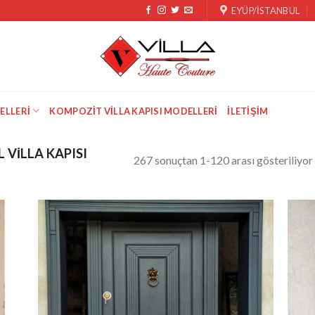
EYÜP/İSTANBUL
ELLERI
KOMPOZIT VILLA KAPISI MODELLERI
İLETIŞIM
 VILLA KAPISI
267 sonuçtan 1-120 arası gösteriliyor