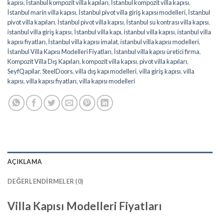
kapısı
,
İstanbul kompozit villa kapıları
,
İstanbul kompozit villa kapısı
,
İstanbul marin villa kapısı
,
İstanbul pivot villa giriş kapısı modelleri
,
İstanbul
pivot villa kapıları
,
İstanbul pivot villa kapısı
,
İstanbul su kontrası villa kapısı
,
istanbul villa giriş kapısı
,
İstanbul villa kapı
,
istanbul villa kapısı
,
istanbul villa
kapısı fiyatları
,
İstanbul villa kapısı imalat
,
istanbul villa kapısı modelleri
,
İstanbul Villa Kapısı Modelleri Fiyatları
,
İstanbul villa kapısı üretici firma
,
Kompozit Villa Dış Kapıları
,
kompozit villa kapısı
,
pivot villa kapıları
,
SeyfQapilar
,
SteelDoors
,
villa dış kapı modelleri
,
villa giriş kapısı
,
villa
kapısı
,
villa kapısı fiyatları
,
villa kapısı modelleri
AÇIKLAMA
DEĞERLENDIRMELER (0)
Villa Kapısı Modelleri Fiyatları