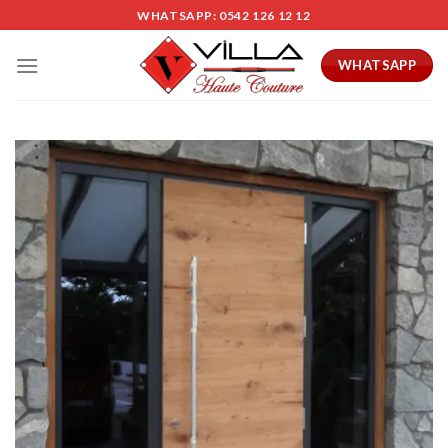
Skip
WHATSAPP: 0542 126 12 12
to
content
WHATSAPP