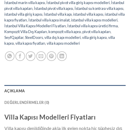
İstanbul marin villa kapısı
,
İstanbul pivot villa giriş kapısı modelleri
,
İstanbul
pivot villa kapıları
,
İstanbul pivot villa kapısı
,
İstanbul su kontrası villa kapısı
,
istanbul villa giriş kapısı
,
İstanbul villa kapı
,
istanbul villa kapısı
,
istanbul villa
kapısı fiyatları
,
İstanbul villa kapısı imalat
,
istanbul villa kapısı modelleri
,
İstanbul Villa Kapısı Modelleri Fiyatları
,
İstanbul villa kapısı üretici firma
,
Kompozit Villa Dış Kapıları
,
kompozit villa kapısı
,
pivot villa kapıları
,
SeyfQapilar
,
SteelDoors
,
villa dış kapı modelleri
,
villa giriş kapısı
,
villa
kapısı
,
villa kapısı fiyatları
,
villa kapısı modelleri
AÇIKLAMA
DEĞERLENDIRMELER (0)
Villa Kapısı Modelleri Fiyatları
Villa kapısı denildiğinde akla ilk gelen nokta hiç şüphesiz dış