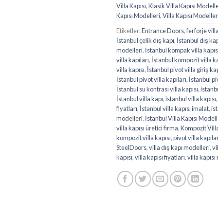
Villa Kapısı
,
Klasik Villa Kapısı Modelle
Kapısı Modelleri
,
Villa Kapısı Modeller
Etiketler:
Entrance Doors
,
ferforje vill
İstanbul çelik dış kapı
,
İstanbul dış ka
modelleri
,
İstanbul kompak villa kapıs
villa kapıları
,
İstanbul kompozit villa k
villa kapısı
,
İstanbul pivot villa giriş k
İstanbul pivot villa kapıları
,
İstanbul piv
İstanbul su kontrası villa kapısı
,
istanbu
İstanbul villa kapı
,
istanbul villa kapısı
fiyatları
,
İstanbul villa kapısı imalat
,
is
modelleri
,
İstanbul Villa Kapısı Modelle
villa kapısı üretici firma
,
Kompozit Villa
kompozit villa kapısı
,
pivot villa kapıla
SteelDoors
,
villa dış kapı modelleri
,
vi
kapısı
,
villa kapısı fiyatları
,
villa kapısı