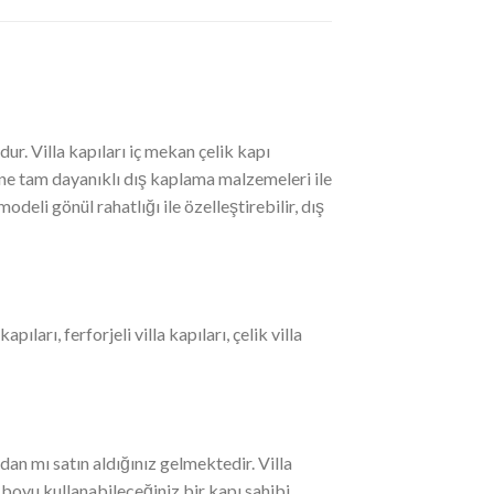
ur. Villa kapıları iç mekan çelik kapı
ine tam dayanıklı dış kaplama malzemeleri ile
odeli gönül rahatlığı ile özelleştirebilir, dış
arı, ferforjeli villa kapıları, çelik villa
dan mı satın aldığınız gelmektedir. Villa
 boyu kullanabileceğiniz bir kapı sahibi