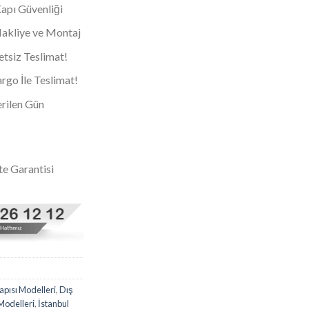
Kapı Güvenliği
 Nakliye ve Montaj
tsiz Teslimat!
go İle Teslimat!
rilen Gün
te Garantisi
apısı Modelleri
,
Dış
 Modelleri
,
İstanbul