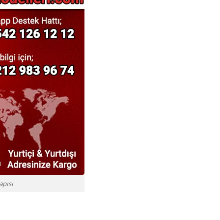
apısı