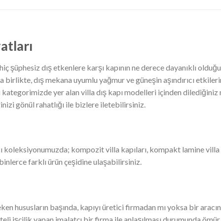
atları
 hiç şüphesiz dış etkenlere karşı kapının ne derece dayanıklı olduğud
la birlikte, dış mekana uyumlu yağmur ve güneşin aşındırıcı etkiler
 kategorimizde yer alan villa dış kapı modelleri içinden dilediğiniz m
nizi gönül rahatlığı ile bizlere iletebilirsiniz.
 koleksiyonumuzda; kompozit villa kapıları, kompakt lamine villa kapıl
inlerce farklı ürün çeşidine ulaşabilirsiniz.
eken hususların başında, kapıyı üretici firmadan mı yoksa bir aracın
teli işçilik yapan imalatçı bir firma ile anlaşılması durumunda ömür