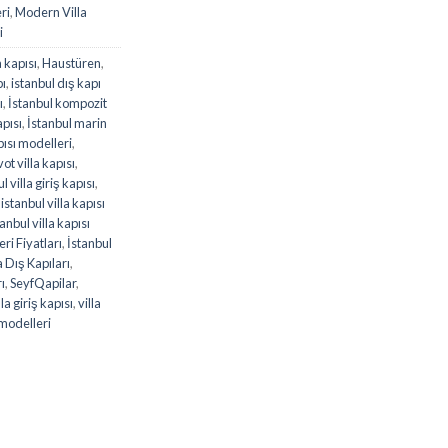
ri
,
Modern Villa
i
a kapısı
,
Haustüren
,
pı
,
istanbul dış kapı
ı
,
İstanbul kompozit
apısı
,
İstanbul marin
apısı modelleri
,
ot villa kapısı
,
l villa giriş kapısı
,
,
istanbul villa kapısı
tanbul villa kapısı
ri Fiyatları
,
İstanbul
 Dış Kapıları
,
rı
,
SeyfQapilar
,
lla giriş kapısı
,
villa
 modelleri