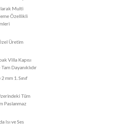
Olarak Multi
eme Özellikli
mleri
Özel Üretim
ak Villa Kapısı
 Tam Dayanıklıdır
 2 mm 1. Sınıf
 Üzerindeki Tüm
om Paslanmaz
da Isı ve Ses