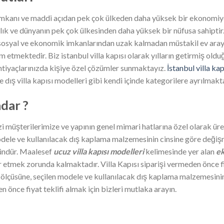
 imkanı ve maddi açıdan pek çok ülkeden daha yüksek bir ekonomiye
balık ve dünyanın pek çok ülkesinden daha yüksek bir nüfusa sahipti
un sosyal ve ekonomik imkanlarından uzak kalmadan müstakil ev arayış
etmektedir. Biz istanbul villa kapısı olarak yılların getirmiş olduğ
ihtiyaçlarınızda kişiye özel çözümler sunmaktayız.
İstanbul villa kap
 dış villa kapısı modelleri gibi kendi içinde kategorilere ayrılmakta
adar ?
zi müşterilerimize ve yapının genel mimari hatlarına özel olarak ür
modele ve kullanılacak dış kaplama malzemesinin cinsine göre değişm
ründür. Maalesef
ucuz villa kapısı modelleri
kelimesinde yer alan
ek
ar etmek zorunda kalmaktadır. Villa Kapısı siparişi vermeden önce fiy
n ölçüsüne, seçilen modele ve kullanılacak dış kaplama malzemesini
n önce fiyat teklifi almak için bizleri mutlaka arayın.