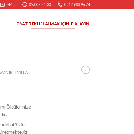
MAIL
09:00 - 21:00
0212 983 96 74
FIYAT TEKLIFI ALMAK İÇIN TIKLAYIN
YANIKLI VILLA
mı Ölçülerinize
dır.
odelini Sizin
 Üretmekteyiz.