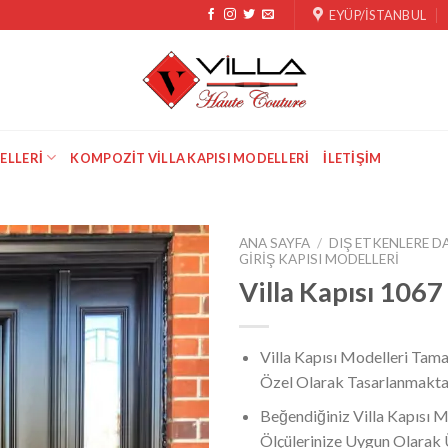
EYÜP/İSTANBUL
ELLERI
KOMPOZIT VILLA KAPISI MODELLERI
İLETIŞIM
ANA SAYFA
/
DIŞ ETKENLERE DA
GIRIŞ KAPISI MODELLERI
Villa Kapısı 1067
Villa Kapısı Modelleri Tama
Özel Olarak Tasarlanmakta
Beğendiğiniz Villa Kapısı M
Ölçülerinize Uygun Olarak