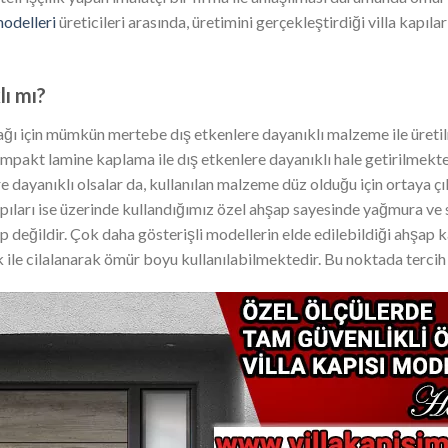
modelleri
üreticileri arasında, üretimini gerçekleştirdiği villa kapıla
lı mı?
cağı için mümkün mertebe dış etkenlere dayanıklı malzeme ile üretilme
akt lamine kaplama ile dış etkenlere dayanıklı hale getirilmekte
ere dayanıklı olsalar da, kullanılan malzeme düz olduğu için ortaya ç
kapıları ise üzerinde kullandığımız özel ahşap sayesinde yağmura ve
ip değildir. Çok daha gösterişli modellerin elde edilebildiği ahşap
k ile cilalanarak ömür boyu kullanılabilmektedir. Bu noktada terci