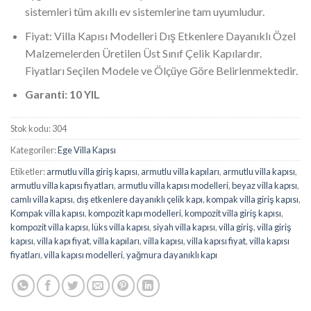
sistemleri tüm akıllı ev sistemlerine tam uyumludur.
Fiyat: Villa Kapısı Modelleri Dış Etkenlere Dayanıklı Özel
Malzemelerden Üretilen Üst Sınıf Çelik Kapılardır.
Fiyatları Seçilen Modele ve Ölçüye Göre Belirlenmektedir.
Garanti: 10 YIL
Stok kodu:
304
Kategoriler:
Ege Villa Kapısı
Etiketler:
armutlu villa giriş kapısı
,
armutlu villa kapıları
,
armutlu villa kapısı
,
armutlu villa kapısı fiyatları
,
armutlu villa kapısı modelleri
,
beyaz villa kapısı
,
camlı villa kapısı
,
dış etkenlere dayanıklı çelik kapı
,
kompak villa giriş kapısı
,
Kompak villa kapısı
,
kompozit kapı modelleri
,
kompozit villa giriş kapısı
,
kompozit villa kapısı
,
lüks villa kapısı
,
siyah villa kapısı
,
villa giriş
,
villa giriş
kapısı
,
villa kapı fiyat
,
villa kapıları
,
villa kapısı
,
villa kapısı fiyat
,
villa kapısı
fiyatları
,
villa kapısı modelleri
,
yağmura dayanıklı kapı