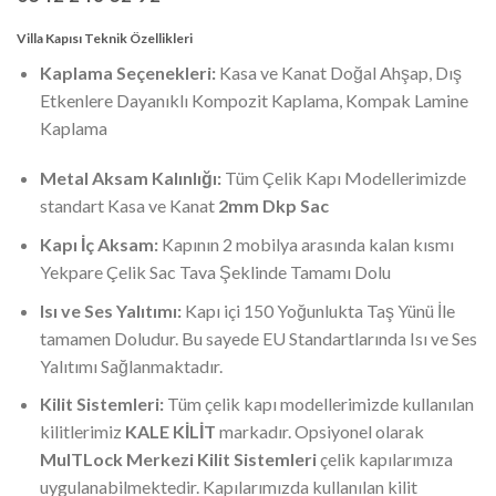
Villa Kapısı Teknik Özellikleri
Kaplama Seçenekleri:
Kasa ve Kanat Doğal Ahşap, Dış
Etkenlere Dayanıklı Kompozit Kaplama, Kompak Lamine
Kaplama
Metal Aksam Kalınlığı:
Tüm Çelik Kapı Modellerimizde
standart Kasa ve Kanat
2mm Dkp Sac
Kapı İç Aksam:
Kapının 2 mobilya arasında kalan kısmı
Yekpare Çelik Sac Tava Şeklinde Tamamı Dolu
Isı ve Ses Yalıtımı:
Kapı içi 150 Yoğunlukta Taş Yünü İle
tamamen Doludur. Bu sayede EU Standartlarında Isı ve Ses
Yalıtımı Sağlanmaktadır.
Kilit Sistemleri:
Tüm çelik kapı modellerimizde kullanılan
kilitlerimiz
KALE KİLİT
markadır. Opsiyonel olarak
MulTLock Merkezi Kilit Sistemleri
çelik kapılarımıza
uygulanabilmektedir. Kapılarımızda kullanılan kilit