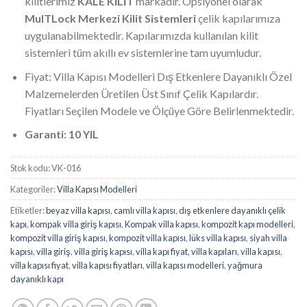
kilitlerimiz
KALE KİLİT
markadır. Opsiyonel olarak
MulTLock Merkezi Kilit Sistemleri
çelik kapılarımıza
uygulanabilmektedir. Kapılarımızda kullanılan kilit
sistemleri tüm akıllı ev sistemlerine tam uyumludur.
Fiyat: Villa Kapısı Modelleri Dış Etkenlere Dayanıklı Özel
Malzemelerden Üretilen Üst Sınıf Çelik Kapılardır.
Fiyatları Seçilen Modele ve Ölçüye Göre Belirlenmektedir.
Garanti: 10 YIL
Stok kodu:
VK-016
Kategoriler:
Villa Kapısı Modelleri
Etiketler:
beyaz villa kapısı
,
camlı villa kapısı
,
dış etkenlere dayanıklı çelik
kapı
,
kompak villa giriş kapısı
,
Kompak villa kapısı
,
kompozit kapı modelleri
,
kompozit villa giriş kapısı
,
kompozit villa kapısı
,
lüks villa kapısı
,
siyah villa
kapısı
,
villa giriş
,
villa giriş kapısı
,
villa kapı fiyat
,
villa kapıları
,
villa kapısı
,
villa kapısı fiyat
,
villa kapısı fiyatları
,
villa kapısı modelleri
,
yağmura
dayanıklı kapı