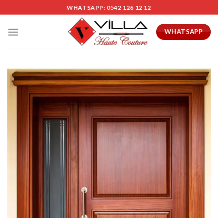
Skip
WHATSAPP: 0542 126 12 12
to
content
WHATSAPP