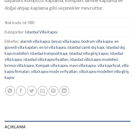
dayanıklı kompozit kaplama, kompakt lamine kaplama ve
doğal ahşap kaplama gibi seçenekler mevcuttur.
Stok kodu:
ist-080
Kategoriler:
İstanbul Villa Kapısı
Etiketler:
alarmlı villa kapısı
,
beyaz villa kapısı
,
bodrum villa kapısı
,
en
güvenli villa kapıları
,
en iyi villa kapısı
,
istanbul camlı dış kapı
,
istanbul dış
kapı modelleri
,
istanbul kompozit kapı
,
istanbul villa giriş kapısı
,
istanbul
villa kapısı
,
istanbul villa kapısı fiyatları
,
istanbul villa kapısı modelleri
,
kırmızı villa kapısı
,
Kompak villa kapısı
,
mavi villa kapısı
,
villa kapı fiyat
,
villa
kapısı firmaları
,
villa kapısı mode ve fiyatları
,
villa kapısı modelleri villa giriş
kapısı
AÇIKLAMA