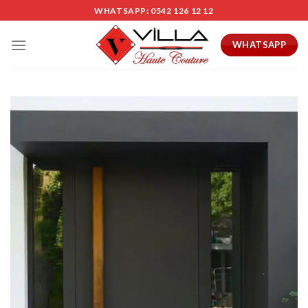
Skip
WHATSAPP: 0542 126 12 12
to
content
WHATSAPP