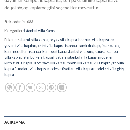
dayanıklı kompozit kaplama, kompakt lamine kaplama ve
doğal ahşap kaplama gibi seçenekler mevcuttur.
Stok kodu:
ist-083
Kategoriler:
İstanbul Villa Kapısı
Etiketler:
alarmlı villa kapısı
,
beyaz villa kapısı
,
bodrum villa kapısı
,
en
güvenli villa kapıları
,
en iyi villa kapısı
,
istanbul camlı dış kapı
,
istanbul dış
kapı modelleri
,
istanbul kompozit kapı
,
istanbul villa giriş kapısı
,
istanbul
villa kapısı
,
istanbul villa kapısı fiyatları
,
istanbul villa kapısı modelleri
,
kırmızı villa kapısı
,
Kompak villa kapısı
,
mavi villa kapısı
,
villa kapı fiyat
,
villa
kapısı firmaları
,
villa kapısı mode ve fiyatları
,
villa kapısı modelleri villa giriş
kapısı
AÇIKLAMA