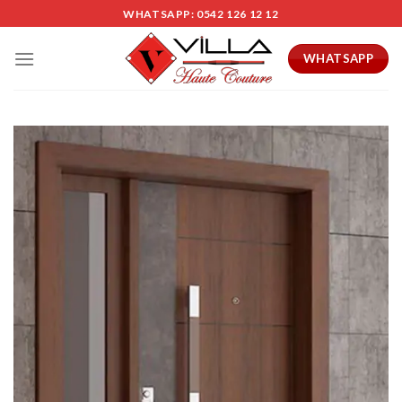
Skip
WHATSAPP: 0542 126 12 12
to
content
WHATSAPP