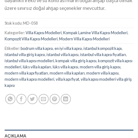
dayanıklı ireko ve su kontrası marin doğal ahşap başta olmak
üzere sınırsız doğal ahşap seçenekler mevcuttur.
Stok kodu:
MD-058
Kategoriler:
Villa Kapısı Modelleri
,
Kompak Lamine Villa Kapısı Modelleri
,
Kompozit Villa Kapısı Modelleri
,
Modern Villa Kapısı Modelleri
Etiketler:
bodrum villa kapısı
,
en iyi villa kapısı
,
istanbul kompozit kapı
,
istanbul villa giriş kapısı
,
istanbul villa kapısı
,
istanbul villa kapısı fiyatları
,
istanbul villa kapısı modelleri
,
kompak villa giriş kapısı
,
kompozit villa kapısı
modelleri
,
lüks villa kapıları
,
lüks villa kapısı
,
modern villa giriş kapısı
,
modern villa kapı fiyatları
,
modern villa kapıları
,
modern villa kapısı
,
modern villa kapısı modelleri
,
villa kapı fiyat
,
villa kapısı modelleri villa giriş
kapısı
AÇIKLAMA