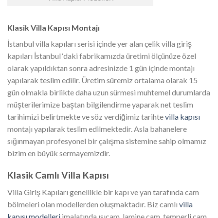
Klasik Villa Kapısı Montajı
İstanbul villa kapıları serisi içinde yer alan çelik villa giriş
kapıları İstanbul ‘daki fabrikamızda üretimi ölçünüze özel
olarak yapıldıktan sonra adresinizde 1 gün içinde montajı
yapılarak teslim edilir. Üretim süremiz ortalama olarak 15
gün olmakla birlikte daha uzun sürmesi muhtemel durumlarda
müşterilerimize baştan bilgilendirme yaparak net teslim
tarihimizi belirtmekte ve söz verdiğimiz tarihte
villa kapısı
montajı yapılarak teslim edilmektedir. Asla bahanelere
sığınmayan profesyonel bir çalışma sistemine sahip olmamız
bizim en büyük sermayemizdir.
Klasik Camlı Villa Kapısı
Villa Giriş Kapıları genellikle bir kapı ve yan tarafında cam
bölmeleri olan modellerden oluşmaktadır. Biz camlı
villa
kapısı modelleri
imalatında ısıcam, lamine cam, temperli cam