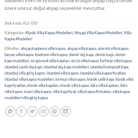
dayanıklı ireko ve su kontrası marin doğal ahşap başta olmak
üzere sınırsız doğal ahşap seçenekler mevcuttur.
Stok kodu:
KLS-033
Kategoriler:
Klasik Villa Kapısı Modelleri
,
Ahşap Villa Kapısı Modelleri
,
Villa
Kapısı Modelleri
Etiketler:
ahşap kaplama villa kapısı
,
ahşap villa kapısı
,
alarmlı villa kapısı
,
beyaz villa kapısı
,
bodrum villa kapısı
,
demir dış kapı
,
demir kapı
,
demir
kapı modelleri
,
en güvenli villa kapıları
,
en iyi villa kapısı
,
ferforje villa kapısı
,
istanbul camlı dış kapı
,
istanbul dış kapı modelleri
,
istanbul kompozit kapı
,
istanbul villa giriş kapısı
,
istanbul villa kapısı
,
istanbul villa kapısı fiyatları
,
istanbul villa kapısı modelleri
,
kırmızı villa kapısı
,
klasik çelik kapı
,
klasik villa
kapı fiyatları
,
klasik villa kapıları
,
klasik villa kapısı
,
lüks villa kapıları
,
lüks
villa kapısı
,
mavi villa kapısı
,
villa kapı fiyat
,
villa kapısı firmaları
,
villa kapısı
modelleri villa giriş kapısı