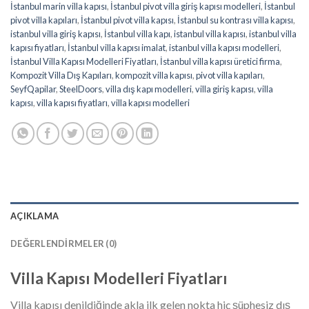
İstanbul marin villa kapısı
,
İstanbul pivot villa giriş kapısı modelleri
,
İstanbul
pivot villa kapıları
,
İstanbul pivot villa kapısı
,
İstanbul su kontrası villa kapısı
,
istanbul villa giriş kapısı
,
İstanbul villa kapı
,
istanbul villa kapısı
,
istanbul villa
kapısı fiyatları
,
İstanbul villa kapısı imalat
,
istanbul villa kapısı modelleri
,
İstanbul Villa Kapısı Modelleri Fiyatları
,
İstanbul villa kapısı üretici firma
,
Kompozit Villa Dış Kapıları
,
kompozit villa kapısı
,
pivot villa kapıları
,
SeyfQapilar
,
SteelDoors
,
villa dış kapı modelleri
,
villa giriş kapısı
,
villa
kapısı
,
villa kapısı fiyatları
,
villa kapısı modelleri
AÇIKLAMA
DEĞERLENDIRMELER (0)
Villa Kapısı Modelleri Fiyatları
Villa kapısı denildiğinde akla ilk gelen nokta hiç şüphesiz dış