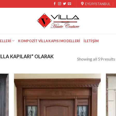
EYÜP/İSTANBUL
ELLERI
KOMPOZIT VILLA KAPISI MODELLERI
İLETIŞIM
ILLA KAPILARI” OLARAK
Showing all 59 results