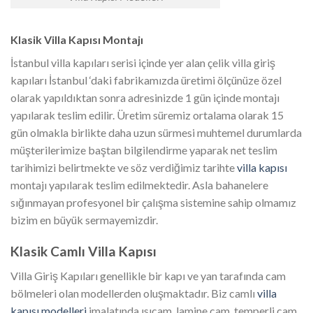
Klasik Villa Kapısı Montajı
İstanbul villa kapıları serisi içinde yer alan çelik villa giriş
kapıları İstanbul ‘daki fabrikamızda üretimi ölçünüze özel
olarak yapıldıktan sonra adresinizde 1 gün içinde montajı
yapılarak teslim edilir. Üretim süremiz ortalama olarak 15
gün olmakla birlikte daha uzun sürmesi muhtemel durumlarda
müşterilerimize baştan bilgilendirme yaparak net teslim
tarihimizi belirtmekte ve söz verdiğimiz tarihte
villa kapısı
montajı yapılarak teslim edilmektedir. Asla bahanelere
sığınmayan profesyonel bir çalışma sistemine sahip olmamız
bizim en büyük sermayemizdir.
Klasik Camlı Villa Kapısı
Villa Giriş Kapıları genellikle bir kapı ve yan tarafında cam
bölmeleri olan modellerden oluşmaktadır. Biz camlı
villa
kapısı modelleri
imalatında ısıcam, lamine cam, temperli cam