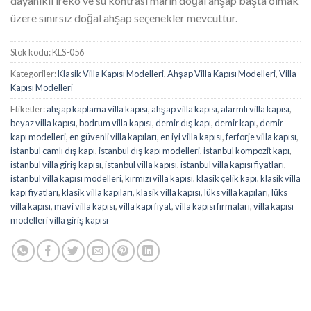
dayanıklı ireko ve su kontrası marin doğal ahşap başta olmak
üzere sınırsız doğal ahşap seçenekler mevcuttur.
Stok kodu:
KLS-056
Kategoriler:
Klasik Villa Kapısı Modelleri
,
Ahşap Villa Kapısı Modelleri
,
Villa
Kapısı Modelleri
Etiketler:
ahşap kaplama villa kapısı
,
ahşap villa kapısı
,
alarmlı villa kapısı
,
beyaz villa kapısı
,
bodrum villa kapısı
,
demir dış kapı
,
demir kapı
,
demir
kapı modelleri
,
en güvenli villa kapıları
,
en iyi villa kapısı
,
ferforje villa kapısı
,
istanbul camlı dış kapı
,
istanbul dış kapı modelleri
,
istanbul kompozit kapı
,
istanbul villa giriş kapısı
,
istanbul villa kapısı
,
istanbul villa kapısı fiyatları
,
istanbul villa kapısı modelleri
,
kırmızı villa kapısı
,
klasik çelik kapı
,
klasik villa
kapı fiyatları
,
klasik villa kapıları
,
klasik villa kapısı
,
lüks villa kapıları
,
lüks
villa kapısı
,
mavi villa kapısı
,
villa kapı fiyat
,
villa kapısı firmaları
,
villa kapısı
modelleri villa giriş kapısı