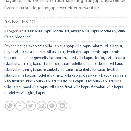
dayanıklı ireko ve su kontrası marin doğal ahşap başta olmak
üzere sınırsız doğal ahşap seçenekler mevcuttur.
Stok kodu:
KLS-091
Kategoriler:
Klasik Villa Kapısı Modelleri
,
Ahşap Villa Kapısı Modelleri
,
Villa
Kapısı Modelleri
Etiketler:
ahşap kaplama villa kapısı
,
ahşap villa kapısı
,
alarmlı villa kapısı
,
beyaz villa kapısı
,
bodrum villa kapısı
,
demir dış kapı
,
demir kapı
,
demir
kapı modelleri
,
en güvenli villa kapıları
,
en iyi villa kapısı
,
ferforje villa kapısı
,
istanbul camlı dış kapı
,
istanbul dış kapı modelleri
,
istanbul kompozit kapı
,
istanbul villa giriş kapısı
,
istanbul villa kapısı
,
istanbul villa kapısı fiyatları
,
istanbul villa kapısı modelleri
,
kırmızı villa kapısı
,
klasik çelik kapı
,
klasik villa
kapı fiyatları
,
klasik villa kapıları
,
klasik villa kapısı
,
lüks villa kapıları
,
lüks
villa kapısı
,
mavi villa kapısı
,
villa kapı fiyat
,
villa kapısı firmaları
,
villa kapısı
modelleri villa giriş kapısı