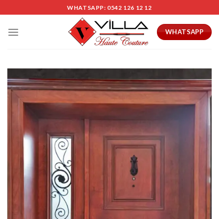
Skip
WHATSAPP: 0542 126 12 12
to
content
WHATSAPP