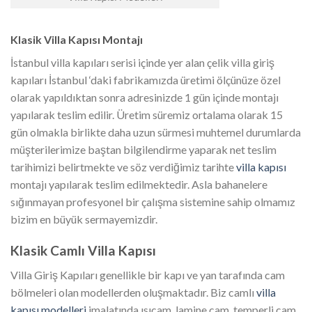
Klasik Villa Kapısı Montajı
İstanbul villa kapıları serisi içinde yer alan çelik villa giriş
kapıları İstanbul ‘daki fabrikamızda üretimi ölçünüze özel
olarak yapıldıktan sonra adresinizde 1 gün içinde montajı
yapılarak teslim edilir. Üretim süremiz ortalama olarak 15
gün olmakla birlikte daha uzun sürmesi muhtemel durumlarda
müşterilerimize baştan bilgilendirme yaparak net teslim
tarihimizi belirtmekte ve söz verdiğimiz tarihte
villa kapısı
montajı yapılarak teslim edilmektedir. Asla bahanelere
sığınmayan profesyonel bir çalışma sistemine sahip olmamız
bizim en büyük sermayemizdir.
Klasik Camlı Villa Kapısı
Villa Giriş Kapıları genellikle bir kapı ve yan tarafında cam
bölmeleri olan modellerden oluşmaktadır. Biz camlı
villa
kapısı modelleri
imalatında ısıcam, lamine cam, temperli cam