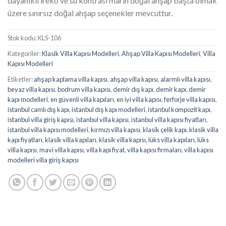
dayanıklı ireko ve su kontrası marin doğal ahşap başta olmak
üzere sınırsız doğal ahşap seçenekler mevcuttur.
Stok kodu:
KLS-106
Kategoriler:
Klasik Villa Kapısı Modelleri
,
Ahşap Villa Kapısı Modelleri
,
Villa
Kapısı Modelleri
Etiketler:
ahşap kaplama villa kapısı
,
ahşap villa kapısı
,
alarmlı villa kapısı
,
beyaz villa kapısı
,
bodrum villa kapısı
,
demir dış kapı
,
demir kapı
,
demir
kapı modelleri
,
en güvenli villa kapıları
,
en iyi villa kapısı
,
ferforje villa kapısı
,
istanbul camlı dış kapı
,
istanbul dış kapı modelleri
,
istanbul kompozit kapı
,
istanbul villa giriş kapısı
,
istanbul villa kapısı
,
istanbul villa kapısı fiyatları
,
istanbul villa kapısı modelleri
,
kırmızı villa kapısı
,
klasik çelik kapı
,
klasik villa
kapı fiyatları
,
klasik villa kapıları
,
klasik villa kapısı
,
lüks villa kapıları
,
lüks
villa kapısı
,
mavi villa kapısı
,
villa kapı fiyat
,
villa kapısı firmaları
,
villa kapısı
modelleri villa giriş kapısı