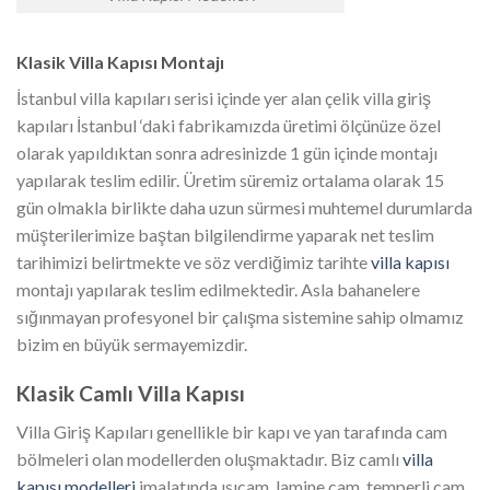
Klasik Villa Kapısı Montajı
İstanbul villa kapıları serisi içinde yer alan çelik villa giriş
kapıları İstanbul ‘daki fabrikamızda üretimi ölçünüze özel
olarak yapıldıktan sonra adresinizde 1 gün içinde montajı
yapılarak teslim edilir. Üretim süremiz ortalama olarak 15
gün olmakla birlikte daha uzun sürmesi muhtemel durumlarda
müşterilerimize baştan bilgilendirme yaparak net teslim
tarihimizi belirtmekte ve söz verdiğimiz tarihte
villa kapısı
montajı yapılarak teslim edilmektedir. Asla bahanelere
sığınmayan profesyonel bir çalışma sistemine sahip olmamız
bizim en büyük sermayemizdir.
Klasik Camlı Villa Kapısı
Villa Giriş Kapıları genellikle bir kapı ve yan tarafında cam
bölmeleri olan modellerden oluşmaktadır. Biz camlı
villa
kapısı modelleri
imalatında ısıcam, lamine cam, temperli cam