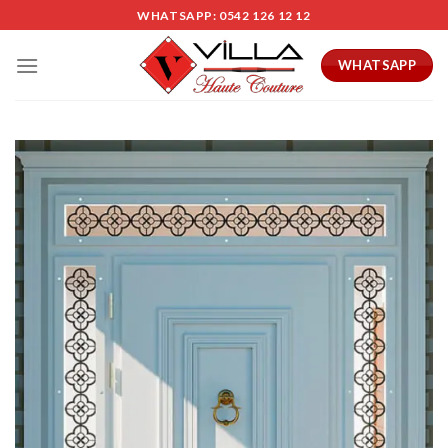
Skip
WHATSAPP: 0542 126 12 12
to
content
WHATSAPP